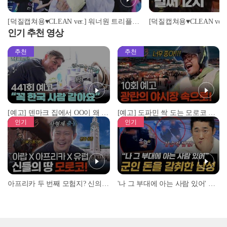
[덕질캡쳐용♥CLEAN ver.] 워너원 트리플포지션 - 캥거루 (Wanna One - Kangaroo)
인기 추천 영상
추천
추천
[예고] 덴마크 집에서 OO이 왜 나와...? 이상할 정도로 한국을 사랑하는 우리 형을 제보합니다!
[예고] 도파민 싹 도는 모로코 야시장 투어!
인기
인기
아프리카 두 번째 모험지? 신의 땅 ‘모로코’✈️ l #위대한가이드3 l #MBCevery1 l EP.9
'나 그 부대에 아는 사람 있어' 아들뻘 군인에게 접근한 남성 l #히든아이 l #MBCevery1 l EP.94