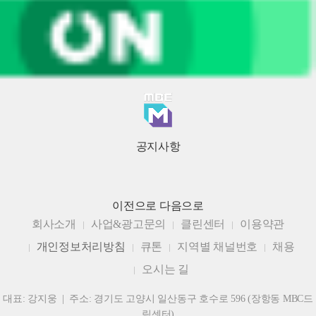
공지사항
이전으로
다음으로
회사소개
사업&광고문의
클린센터
이용약관
개인정보처리방침
큐톤
지역별 채널번호
채용
오시는 길
대표: 강지웅 | 주소: 경기도 고양시 일산동구 호수로 596 (장항동 MBC드
림센터)