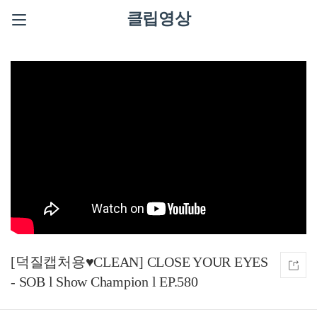
클립영상
[덕질캡처용♥CLEAN] CLOSE YOUR EYES
- SOB l Show Champion l EP.580