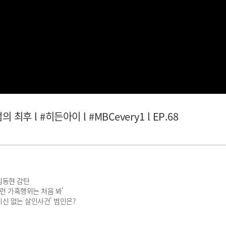
후 l #히든아이 l #MBCevery1 l EP.68
김동현 감탄
이런 가혹행위는 처음 봐'
시신 없는 살인사건’ 범인은?