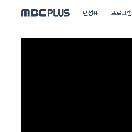
편성표
프로그램
편성표
프로그램
클립
MBC 에브리원
방영프로그램
전체
MBC 스포츠+
종영프로그램
MBC 드라마넷
MBC 온
MBC 엠
MBC 디지털
에브리원
ALL THE K-POP