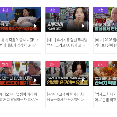
추천
추천
추천
[예고] 죽음의 땅 다나킬! 그
[예고] 휴가지를 덮친 무차별
[예고] 2026
런데 대호가 심상치 않다?!
범죄! 그리고 CCTV가 포착
라이트! 진짜 
한 충격적 골프장 납치 사건!
한 특강이 펼쳐
인기
인기
인기
[MBC플
에티오피아 멋쟁이 머리 하
[광주 여고생 피살 사건④]
'먹자고 한 내가
고 거리 활보하는 대호X무진
응급구조사가 꿈이었던 17
아...' 큰맘 먹
l #위대한가이드3 l #MBCev
살 이채원, 살인마 장윤기가
낙지 먹방! l 
ery1 l EP.6
앗아간 꿈 l #히든아이 l #MB
처음이지 l #MBC
[공지] 2
Cevery1 l EP.93
P.435