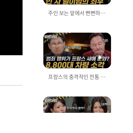
주인 보는 앞에서 뻔뻔하게
절도를? 빈 차 털이범의 최
후 l #히든아이 l #MBCever
y1 l EP.68
프랑스의 충격적인 전통 범
죄 행위! 새해에 주차된 차
들을 골라 방화한다고? l #
히든아이 l #MBCevery1 l
EP.68