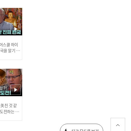
죽은 줄 알았던 강미경이 살
아 돌아왔다? 단순 보험사
기가 아닌 살인사건의 서막
l 라이브 이슈② l #히든아
이 l #MBCevery1 l EP.68
 썸머스쿨 하이
한국을 알기 위
진다
서로 다른 3명의 얼굴이 같
다고?! 누가 진짜 강미경일
까? l 라이브 이슈③ l #히든
아이 l #MBCevery1 l EP.6
8
러스] 외부감사인 선임 공고
 美친 것 같
고 도전하는 산
#어서와한국은
every1 l E
025년 재무제표
강미경 대신 사망한 피해