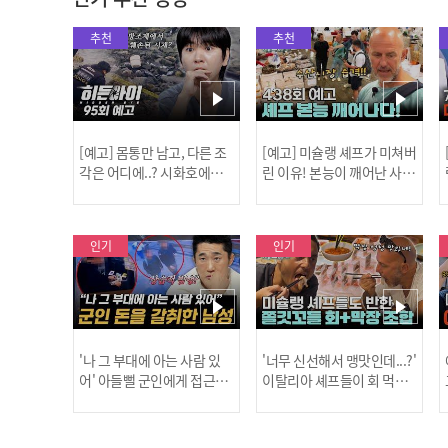
추천
추천
[예고] 몸통만 남고, 다른 조
[예고] 미슐랭 셰프가 미쳐버
각은 어디에..? 시화호에서
린 이유! 본능이 깨어난 사건
드러난 충격적인 토막 살인
은?
사건!
인기
인기
'나 그 부대에 아는 사람 있
'너무 신선해서 맹맛인데...?'
어' 아들뻘 군인에게 접근한
이탈리아 셰프들이 회 먹다
남성 l #히든아이 l #MBCev
막장에 빠진 이유 l #어서와
ery1 l EP.94
한국은처음이지 l #MBCeve
ry1 l EP.437