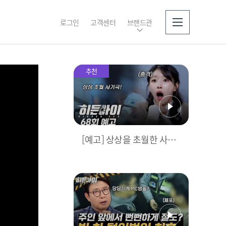
로그인
고객센터
브랜드관
소개
추천
[예고] 상상을 초월한 사기
극! 인생을 빼앗은 시신없
는 살인사건