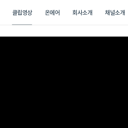
클립영상
온에어
회사소개
채널소개
영상
온에어
회사소개
채널
스포츠플러스
트롯869