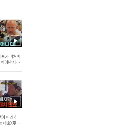
우빈 - 첫눈처럼 너에게 가
겠다 (원곡:에일리) l 피크닉
라이브 소풍 l EP.148
 셰프가 미쳐버
이 깨어난 사건
려욱 – 인연 (원곡 : 이선희)
l 피크닉라이브 소풍 l EP.1
48
러스] 외부감사인 선임 공고
이 머리 하
는 대호X무진
려욱 X 우빈 – 인형 (원곡 :
 l #MBCev