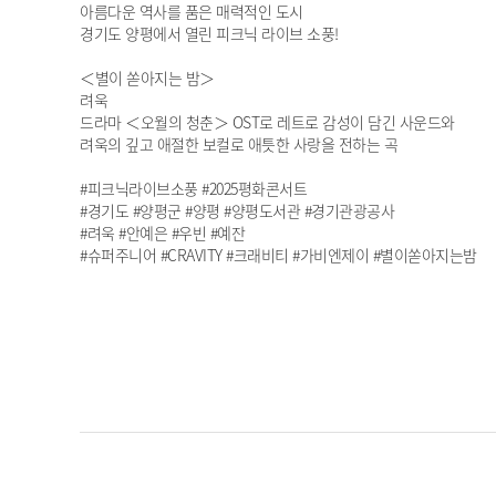
아름다운 역사를 품은 매력적인 도시
경기도 양평에서 열린 피크닉 라이브 소풍!
＜별이 쏟아지는 밤＞
려욱
드라마 ＜오월의 청춘＞ OST로 레트로 감성이 담긴 사운드와
려욱의 깊고 애절한 보컬로 애틋한 사랑을 전하는 곡
#피크닉라이브소풍 #2025평화콘서트
#경기도 #양평군 #양평 #양평도서관 #경기관광공사
#려욱 #안예은 #우빈 #예잔
#슈퍼주니어 #CRAVITY #크래비티 #가비엔제이 #별이쏟아지는밤