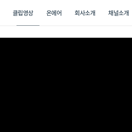
클립영상
온에어
회사소개
채널소개
영상
온에어
회사소개
채널
스포츠플러스
트롯869