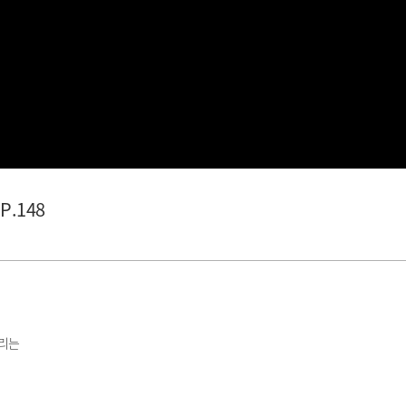
P.148
알리는