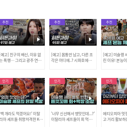
추천
추천
추천
[예고] 친구의 배신, 이유 없
[예고] 몸통만 남고, 다른 조
[예고] 미슐랭
는 폭행… 그리고 광주 연속
각은 어디에..? 시화호에서
린 이유! 본능
살인 사건의 진실!
드러난 충격적인 토막 살인
은?
사건!
인기
인기
인기
[MBC플
'백 개라도 먹겠어요!' 이탈
'너무 신선해서 맹맛인데...?'
에티오피아 멋쟁
리아 셰프들 취향저격한 K-
이탈리아 셰프들이 회 먹다
고 거리 활보하
발! l #어서와한국은처음
막장에 빠진 이유 l #어서와
l #위대한가이드3