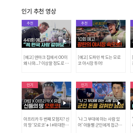
인기 추천 영상
추천
추천
[예고] 덴마크 집에서 OO이
[예고] 도파민 싹 도는 모로
왜 나와...? 이상할 정도로 한
코 야시장 투어!
국을 사랑하는 우리 형을 제
보합니다!
인기
인기
아프리카 두 번째 모험지? 신
'나 그 부대에 아는 사람 있
의 땅 ‘모로코’✈️ l #위대한가
어' 아들뻘 군인에게 접근한
남성 l #히든아이 l #MBCev
닭
이드3 l #MBCevery1 l EP.9