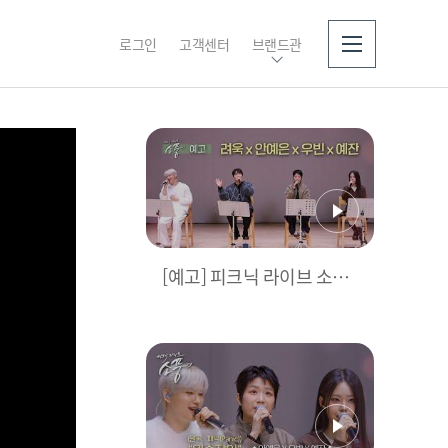
로그인
고객센터
브랜드관
소개
[예고] 피크닉 라이브 소풍 l
148회