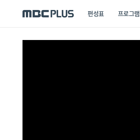
편성표
프로그램
편성표
프로그램
클립
MBC 에브리원
방영프로그램
전체
MBC 스포츠+
종영프로그램
MBC 드라마넷
MBC 온
MBC 엠
MBC 디지털
에브리원
ALL THE K-POP