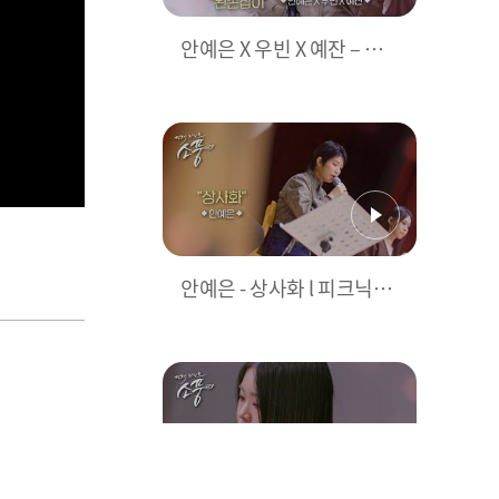
안예은 X 우빈 X 예잔 – 왼
손잡이(원곡:패닉(Panic)) l
피크닉라이브 소풍 l EP.14
8
안예은 - 상사화 l 피크닉라
이브 소풍 l EP.148