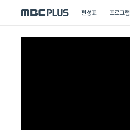
편성표
프로그램
편성표
프로그램
클립
MBC 에브리원
방영프로그램
전체
MBC 스포츠+
종영프로그램
MBC 드라마넷
MBC 온
MBC 엠
MBC 디지털
에브리원
ALL THE K-POP