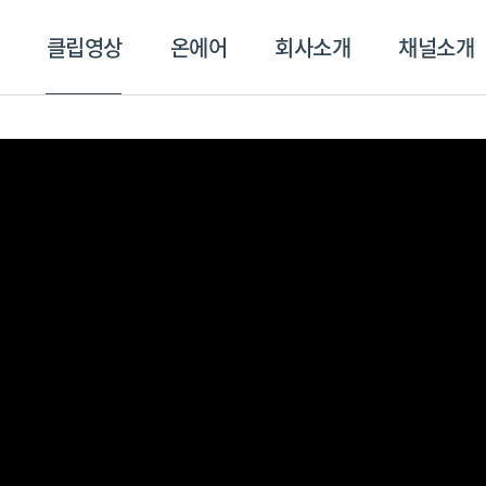
클립영상
온에어
회사소개
채널소개
영상
온에어
회사소개
채널
스포츠플러스
트롯869