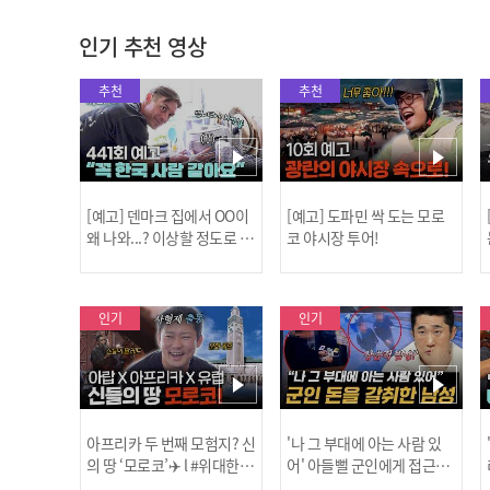
인기 추천 영상
추천
추천
[예고] 덴마크 집에서 OO이
[예고] 도파민 싹 도는 모로
왜 나와...? 이상할 정도로 한
코 야시장 투어!
국을 사랑하는 우리 형을 제
보합니다!
인기
인기
아프리카 두 번째 모험지? 신
'나 그 부대에 아는 사람 있
의 땅 ‘모로코’✈️ l #위대한가
어' 아들뻘 군인에게 접근한
남성 l #히든아이 l #MBCev
닭