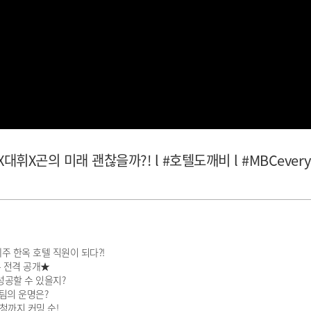
X곤의 미래 괜찮을까?! l #호텔도깨비 l #MBCevery1 
제주 한옥 호텔 직원이 되다?!
부 전격 공개★
성공할 수 있을지?
텔팀의 운명은?
귤청까지 커밍 순!