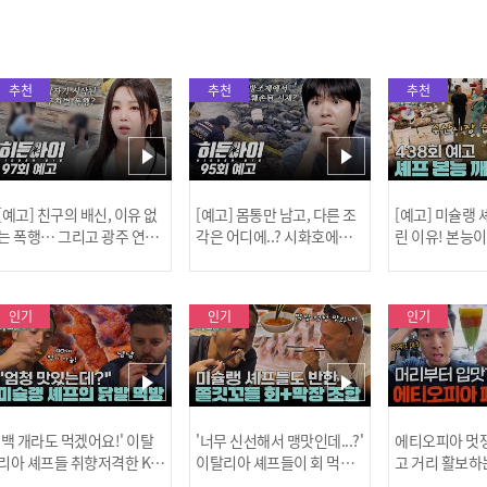
추천
추천
추천
[예고] 친구의 배신, 이유 없
[예고] 몸통만 남고, 다른 조
[예고] 미슐랭
는 폭행… 그리고 광주 연속
각은 어디에..? 시화호에서
린 이유! 본능
살인 사건의 진실!
드러난 충격적인 토막 살인
은?
사건!
인기
인기
인기
[MBC플
'백 개라도 먹겠어요!' 이탈
'너무 신선해서 맹맛인데...?'
에티오피아 멋쟁
리아 셰프들 취향저격한 K-
이탈리아 셰프들이 회 먹다
고 거리 활보하
발! l #어서와한국은처음
막장에 빠진 이유 l #어서와
l #위대한가이드3