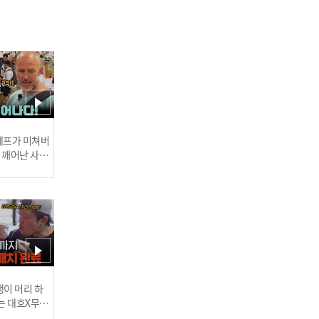
제주 대표 스타 고두심의 인
기! 제주 시장에서 열린 미
니 팬미팅★ l #호텔도깨비
l #MBCevery1 l EP.1
 셰프가 미쳐버
이 깨어난 사건
떨고 있는 나은X대휘의 구
세주 등장~! 셰프 동준의 활
약기 대공개! l #호텔도깨비
l #MBCevery1 l EP.1
러스] 외부감사인 선임 공고
이 머리 하
는 대호X무진
제주향 가득한 첫 임직원 식
 l #MBCev