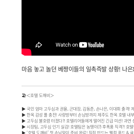
아이돌챔프
셀럽챔프
마음 놓고 놀던 베짱이들의 일촉즉발 상황! 나은X대휘
🏖️＜호텔 도깨비＞
▶ 국민 엄마 고두심과 권율, 곤대장, 김동준, 손나은, 이대휘 출격! 
▶ 한옥 감성 풀 충전! 사랑방부터 손님방까지 제주도 한옥 호텔 내
▶ 고두심 불호령 터졌다?! 호텔리어들에게 떨어진 긴급 미션! 과연 
▶ 시장팀, 고두심 인기 실감! 호텔팀은 농땡이(?) 후폭풍 직격?! 호
▶ ‘호텔 도깨비’ 첫 손님맞이 준비 완료! 직접 만드는 웰컴 푸드 & 