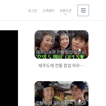
로그인
고객센터
브랜드관
소개
제주도에 전통 팝업 하우스
가 떴다! ‘호텔 도깨비’ OPE
N D-1♥ l #호텔도깨비 l #
MBCevery1 l EP.1