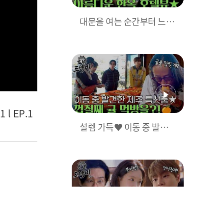
대문을 여는 순간부터 느껴
지는 한국 전통 분위기 가~
득 한옥 호텔 등장! l #호텔
도깨비 l #MBCevery1 l E
P.1
l EP.1
설렘 가득♥ 이동 중 발견
한 제주 특산품★ 귤🍊! 사
장님도 경악한 껍질째 귤 먹
방?! l #호텔도깨비 l #MBC
every1 l EP.1