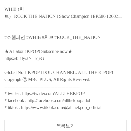
WHIB (휘
브) - ROCK THE NATION l Show Champion l EP.586 l 260211
#쇼챔피언 #WHIB #휘브 #ROCK_THE_NATION
★All about KPOP! Subscribe now★
https://bit.ly/3NJTqeG
Global No.1 KPOP IDOL CHANNEL, ALL THE K-POP!
Copyrightⓒ MBC PLUS, All Rights Reserved.
------------------------------------------------------
* twitter : https://twitter.com/ALLTHEKPOP
* facebook : http://facebook.com/allthekpop.idol
* tiktok : https://www.tiktok.com/@allthekpop_official
목록보기