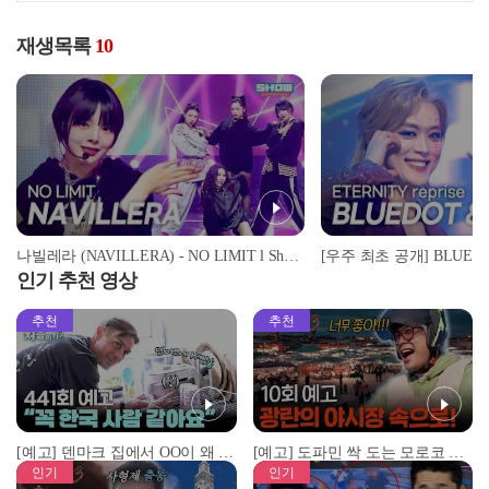
재생목록
10
나빌레라 (NAVILLERA) - NO LIMIT l Show Champion l EP.586 l 260211
인기 추천 영상
추천
추천
[예고] 덴마크 집에서 OO이 왜 나와...? 이상할 정도로 한국을 사랑하는 우리 형을 제보합니다!
[예고] 도파민 싹 도는 모로코 야시장 투어!
인기
인기