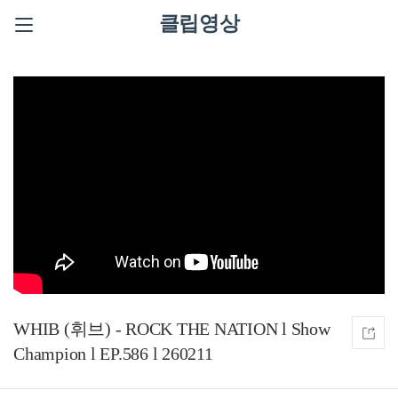
클립영상
WHIB (휘브) - ROCK THE NATION l Show
Champion l EP.586 l 260211