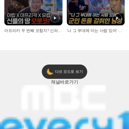
아프리카 두 번째 모험지? 신의 땅 ‘모로코’✈️ l #위대한가이드3 l #MBCevery1 l EP.9
'나 그 부대에 아는 사람 있어' 아들뻘 군인에게 접근한 남성 l #히든아이 l #MBCevery1 l EP.94
다크 모드로 보기
채널
바로가기