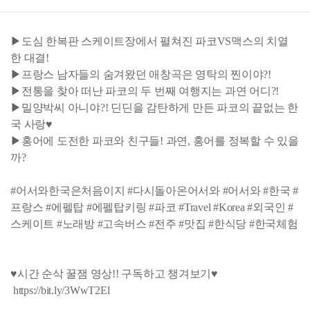
▶도심 한복판 스케이트장에서 펼쳐진 파코VS맥스의 치열
한 대결!
▶프랑스 남자들의 숨겨왔던 애창곡은 영탁의 찐이야?!
▶전통을 찾아 떠난 파코의 두 번째 여행지는 과연 어디?!
▶밀양박씨 아니야?! 딘딘을 감탄하게 만든 파코의 끝없는 한
국 사랑♥
▶홍어에 도전한 파코와 친구들! 과연, 홍어를 정복할 수 있을
까?
#어서와한국은처음이지 #다시돌아온어서와 #어서와 #한국 #
프랑스 #에펠탑 #에펠탑키링 #파코 #Travel #Korea #외국인 #
스케이트 #노래방 #고속버스 #전주 #맛집 #한식당 #한국체험
♥시간 순삭 꿀잼 영상!! 구독하고 챙겨보기♥
https://bit.ly/3WwT2El