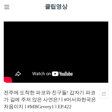
클립영상
전주에 도착한 파코와 친구들! 갑자기 파코
가 길에 주저 앉은 사연은? l #어서와한국은
처음이지 l #MBCevery1 l EP.422