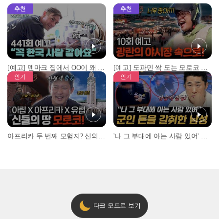
추천
추천
[예고] 덴마크 집에서 OO이 왜 나와...? 이상할 정도로 한국을 사랑하는 우리 형을 제보합니다!
[예고] 도파민 싹 도는 모로코 야시장 투어!
인기
인기
아프리카 두 번째 모험지? 신의 땅 ‘모로코’✈️ l #위대한가이드3 l #MBCevery1 l EP.9
'나 그 부대에 아는 사람 있어' 아들뻘 군인에게 접근한 남성 l #히든아이 l #MBCevery1 l EP.94
다크 모드로 보기