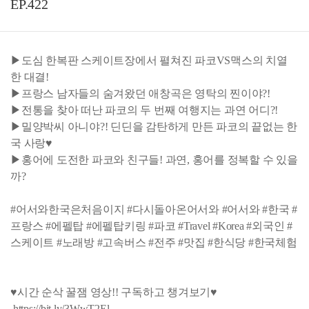
EP.422
▶도심 한복판 스케이트장에서 펼쳐진 파코VS맥스의 치열
한 대결!
▶프랑스 남자들의 숨겨왔던 애창곡은 영탁의 찐이야?!
▶전통을 찾아 떠난 파코의 두 번째 여행지는 과연 어디?!
▶밀양박씨 아니야?! 딘딘을 감탄하게 만든 파코의 끝없는 한
국 사랑♥
▶홍어에 도전한 파코와 친구들! 과연, 홍어를 정복할 수 있을
까?
#어서와한국은처음이지 #다시돌아온어서와 #어서와 #한국 #
프랑스 #에펠탑 #에펠탑키링 #파코 #Travel #Korea #외국인 #
스케이트 #노래방 #고속버스 #전주 #맛집 #한식당 #한국체험
♥시간 순삭 꿀잼 영상!! 구독하고 챙겨보기♥
https://bit.ly/3WwT2El