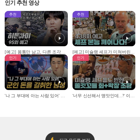
인기 추천 영상
추천
추천
[예고] 몸통만 남고, 다른 조각은 어디에..? 시화호에서 드러난 충격적인 토막 살인사건!
[예고] 미슐랭 셰프가 미쳐버린 이유! 본능이 깨어난 사건은?
인기
인기
'나 그 부대에 아는 사람 있어' 아들뻘 군인에게 접근한 남성 l #히든아이 l #MBCevery1 l EP.94
'너무 신선해서 맹맛인데...?' 이탈리아 셰프들이 회 먹다 막장에 빠진 이유 l #어서와한국은처음이지 l #MBCevery1 l EP.437