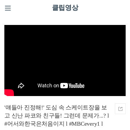
클립영상
'얘들아 진정해!' 도심 속 스케이트장을 보
고 신난 파코와 친구들! 그런데 문제가...? l
#어서와한국은처음이지 l #MBCevery1 l