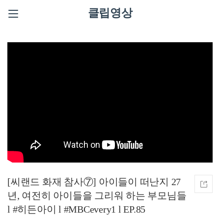
클립영상
[씨랜드 화재 참사⑦] 아이들이 떠난지 27
년, 여전히 아이들을 그리워 하는 부모님들
l #히든아이 l #MBCevery1 l EP.85