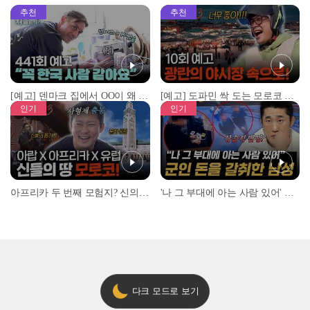
추천
추천
[예고] 덴마크 집에서 OO이 왜 나와...? 이상할 정도로 한국을 사랑하는 우리 형을 제보합니다!
[예고] 도파민 싹 도는 모로코 야시장 투어!
인기
인기
아프리카 두 번째 모험지? 신의 땅 ‘모로코’✈️ l #위대한가이드3 l #MBCevery1 l EP.9
'나 그 부대에 아는 사람 있어' 아들뻘 군인에게 접근한 남성 l #히든아이 l #MBCevery1 l EP.94
다크 모드로 보기