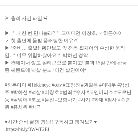
🚨 충격 사건 파일 🚨
▶ ＂나 한 번 만나볼래?＂ 코미디언 이창호, ＜히든아이
＞ 첫 출연에 돌발 플러팅한 이유?!
▶ ‘준비… 출발!’ 횡단보도 앞 전동 휠체어의 수상한 움직
임. ＂너무 위험하잖아요＂ 박하선 경악
▶ 컨테이너 쌓고 실리콘으로 붙이고! 불과 15일 만에 완공
된 씨랜드에 넉살 분노 ‘이건 살인이야‘
#히든아이 #Hiddeneye #cctv #표창원 #권일용 #이대우 #김성
주 #박하선 #넉살 #이창호 #범죄 #수사 #코멘터리쇼 #도로난
동 #돌덩이 #분노 #돌진 #보험사기 #사기 #화재 #참사 #수련
원 #유치원 #비극
♥시간 순삭 꿀잼 영상!! 구독하고 챙겨보기♥
https://bit.ly/3WwT2El