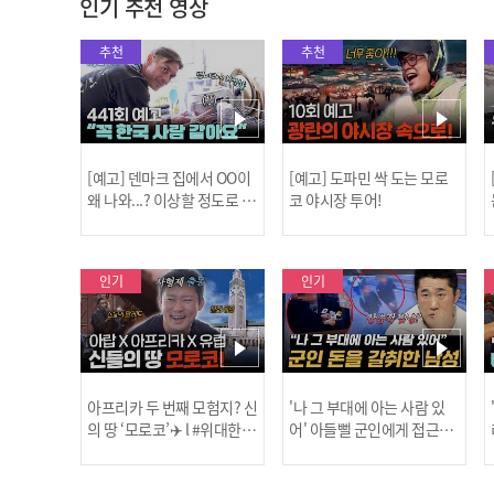
인기 추천 영상
추천
추천
[예고] 덴마크 집에서 OO이
[예고] 도파민 싹 도는 모로
왜 나와...? 이상할 정도로 한
코 야시장 투어!
국을 사랑하는 우리 형을 제
보합니다!
인기
인기
아프리카 두 번째 모험지? 신
'나 그 부대에 아는 사람 있
의 땅 ‘모로코’✈️ l #위대한가
어' 아들뻘 군인에게 접근한
남성 l #히든아이 l #MBCev
닭
이드3 l #MBCevery1 l EP.9
ery1 l EP.94