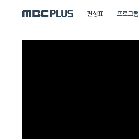
편성표
프로그램
편성표
프로그램
클립
MBC 에브리원
방영프로그램
전체
MBC 스포츠+
종영프로그램
MBC 드라마넷
MBC 온
MBC 엠
MBC 디지털
에브리원
ALL THE K-POP