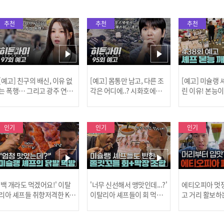
추천
추천
추천
[예고] 친구의 배신, 이유 없
[예고] 몸통만 남고, 다른 조
[예고] 미슐랭
는 폭행… 그리고 광주 연속
각은 어디에..? 시화호에서
린 이유! 본능
살인 사건의 진실!
드러난 충격적인 토막 살인
은?
사건!
인기
인기
인기
[MBC플
'백 개라도 먹겠어요!' 이탈
'너무 신선해서 맹맛인데...?'
에티오피아 멋쟁
리아 셰프들 취향저격한 K-
이탈리아 셰프들이 회 먹다
고 거리 활보하
발! l #어서와한국은처음
막장에 빠진 이유 l #어서와
l #위대한가이드3
이지 l #MBCevery1 l EP.43
한국은처음이지 l #MBCeve
ery1 l EP.6
[공지] 2