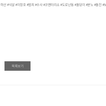
주 #박하선 #넉살 #이창호 #범죄 #수사 #코멘터리쇼 #도로난동 #돌덩이 #분노 #돌진 
목록보기