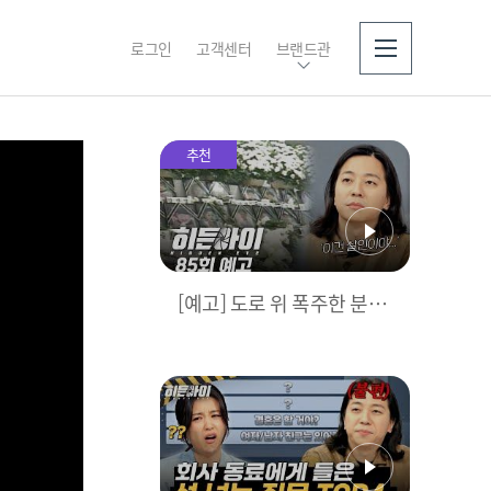
로그인
고객센터
브랜드관
소개
추천
[예고] 도로 위 폭주한 분
노… 그리고 잊을 수 없는
씨랜드 화재 참사