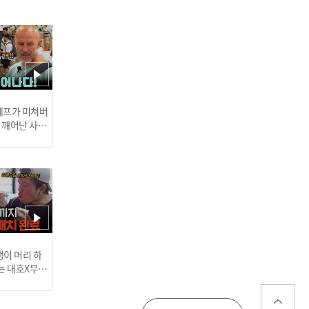
[씨랜드 화재 참사③] 301
호에서 전원 사망? 불이 난
씨랜드, 소망유치원 교사들
은 건물에 없었다? l #히든
아이 l #MBCevery1 l EP.8
5
 셰프가 미쳐버
이 깨어난 사건
[씨랜드 화재 참사⑤] 건물
허가를 안해주니 협박에 폭
력배까지 동원? 시작부터
잘못된 씨랜드 청소년 수련
관 l #히든아이 l #MBCever
y1 l EP.85
러스] 외부감사인 선임 공고
이 머리 하
는 대호X무진
 l #MBCev
[씨랜드 화재 참사⑥] 23명
025년 재무제표