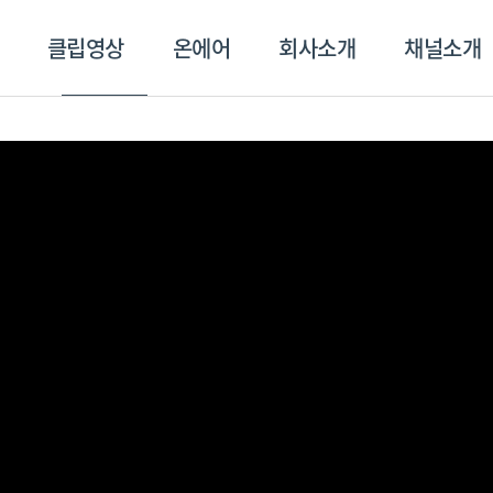
클립영상
온에어
회사소개
채널소개
영상
온에어
회사소개
채널
스포츠플러스
트롯869