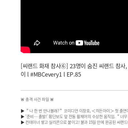
아이돌챔프
셀럽챔프
[씨랜드 화재 참사⑥] 23명이 숨진 씨랜드 참사,
이 l #MBCevery1 l EP.85
🚨 충격 사건 파일 🚨
▶ ＂나 한 번 만나볼래?＂ 코미디언 이창호, ＜히든아이＞ 첫 출연에
▶ ‘준비… 출발!’ 횡단보도 앞 전동 휠체어의 수상한 움직임. ＂
▶ 컨테이너 쌓고 실리콘으로 붙이고! 불과 15일 만에 완공된 씨랜드