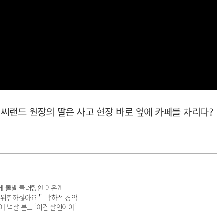
 씨랜드 원장의 딸은 사고 현장 바로 옆에 카페를 차리다? 
 돌발 플러팅한 이유?!
너무 위험하잖아요＂ 박하선 경악
에 넉살 분노 ‘이건 살인이야‘