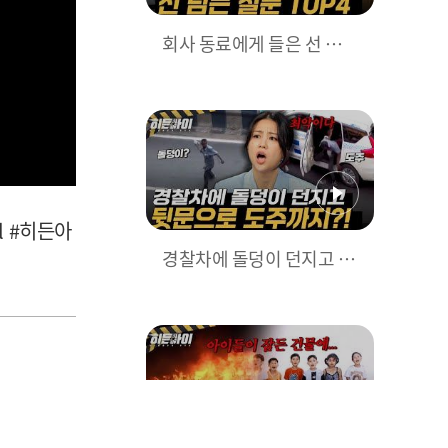
회사 동료에게 들은 선 넘는
질문 TOP4??😮 l #히든아
이 l #MBCevery1 l EP.85
l #히든아
경찰차에 돌덩이 던지고 뒷
문으로 도주까지?! 황당한
도로 위 추격전🚨 l #히든아
이 l #MBCevery1 l EP.85