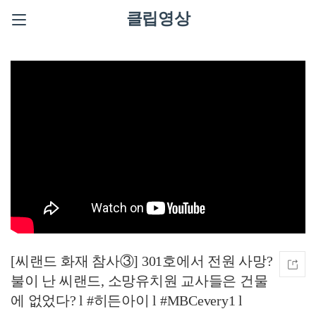
클립영상
[씨랜드 화재 참사③] 301호에서 전원 사망?
불이 난 씨랜드, 소망유치원 교사들은 건물
에 없었다? l #히든아이 l #MBCevery1 l