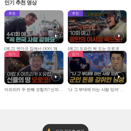
인기 추천 영상
추천
추천
[예고] 덴마크 집에서 OO이 왜 나와...? 이상할 정도로 한국을 사랑하는 우리 형을 제보합니다!
[예고] 도파민 싹 도는 모로코 야시장 투어!
인기
인기
아프리카 두 번째 모험지? 신의 땅 ‘모로코’✈️ l #위대한가이드3 l #MBCevery1 l EP.9
'나 그 부대에 아는 사람 있어' 아들뻘 군인에게 접근한 남성 l #히든아이 l #MBCevery1 l EP.94