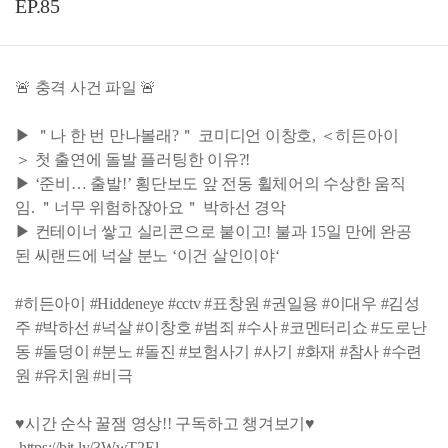
EP.85
🚨 충격 사건 파일 🚨
▶ ＂나 한 번 만나볼래?＂ 코미디언 이창호, ＜히든아이
＞ 첫 출연에 돌발 플러팅한 이유?!
▶ ‘준비… 출발!’ 횡단보도 앞 전동 휠체어의 수상한 움직
임. ＂너무 위험하잖아요＂ 박하선 경악
▶ 컨테이너 쌓고 실리콘으로 붙이고! 불과 15일 만에 완공
된 씨랜드에 넉살 분노 ‘이건 살인이야‘
#히든아이 #Hiddeneye #cctv #표창원 #권일용 #이대우 #김성
주 #박하선 #넉살 #이창호 #범죄 #수사 #코멘터리쇼 #도로난
동 #돌덩이 #분노 #돌진 #보험사기 #사기 #화재 #참사 #수련
원 #유치원 #비극
♥시간 순삭 꿀잼 영상!! 구독하고 챙겨보기♥
https://bit.ly/3WwT2El