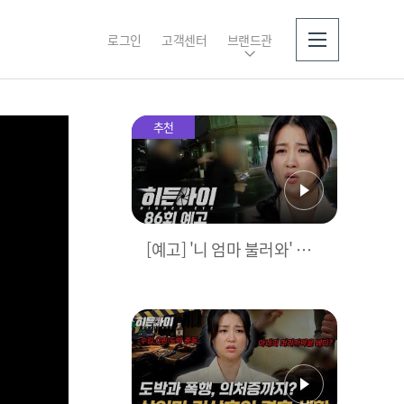
로그인
고객센터
브랜드관
소개
추천
[예고] '니 엄마 불러와' 집
착이 불러온 한 가족의 비극