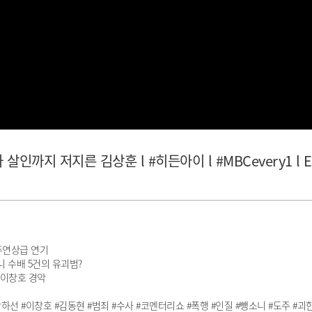
까지 저지른 김상훈 l #히든아이 l #MBCevery1 l E
주연상급 연기
니 수배 5건의 유괴범?
 이창호 경악
 #박하선 #이창호 #김동현 #범죄 #수사 #코멘터리쇼 #폭행 #인질 #뺑소니 #도주 #괴