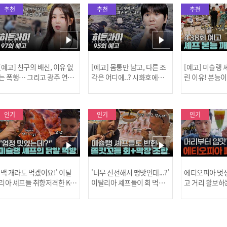
추천
추천
추천
[예고] 친구의 배신, 이유 없
[예고] 몸통만 남고, 다른 조
[예고] 미슐랭
는 폭행… 그리고 광주 연속
각은 어디에..? 시화호에서
린 이유! 본능
살인 사건의 진실!
드러난 충격적인 토막 살인
은?
사건!
인기
인기
인기
[MBC플
'백 개라도 먹겠어요!' 이탈
'너무 신선해서 맹맛인데...?'
에티오피아 멋쟁
리아 셰프들 취향저격한 K-
이탈리아 셰프들이 회 먹다
고 거리 활보하
발! l #어서와한국은처음
막장에 빠진 이유 l #어서와
l #위대한가이드3
이지 l #MBCevery1 l EP.43
한국은처음이지 l #MBCeve
ery1 l EP.6
[공지] 2
7
ry1 l EP.437