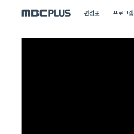
편성표
프로그램
편성표
프로그램
클립
MBC 에브리원
방영프로그램
전체
MBC 스포츠+
종영프로그램
MBC 드라마넷
MBC 온
MBC 엠
MBC 디지털
에브리원
ALL THE K-POP