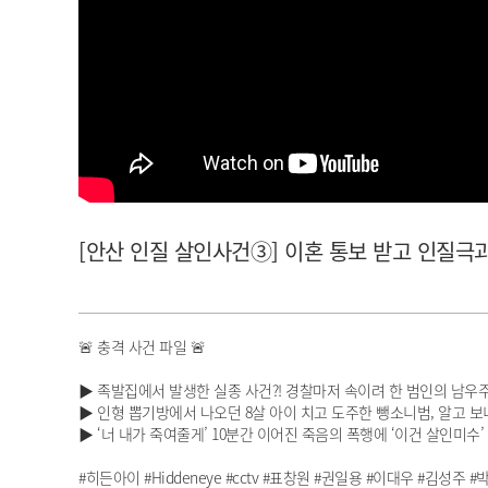
아이돌챔프
셀럽챔프
[안산 인질 살인사건③] 이혼 통보 받고 인질극과 살인
🚨 충격 사건 파일 🚨
▶ 족발집에서 발생한 실종 사건?! 경찰마저 속이려 한 범인의 남우
▶ 인형 뽑기방에서 나오던 8살 아이 치고 도주한 뺑소니범, 알고 보
▶ ‘너 내가 죽여줄게’ 10분간 이어진 죽음의 폭행에 ‘이건 살인미수’
#히든아이 #Hiddeneye #cctv #표창원 #권일용 #이대우 #김성주