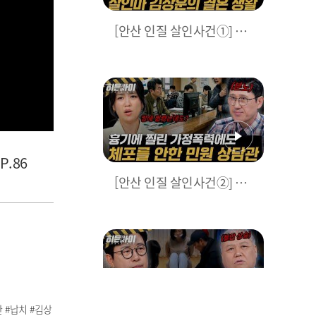
[안산 인질 살인사건①] 의
형제의 전 아내와 결혼한 김
상훈, 결혼하자마자 드러낸
끔찍한 본색 l #히든아이 l #
MBCevery1 l EP.86
P.86
[안산 인질 살인사건②] 76
cm 일본도로 아내의 허벅
지를 찔렀지만 체포할 수 없
다? l #히든아이 l #MBCev
ery1 l EP.86
한 #납치 #김상