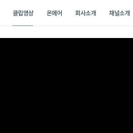
클립영상
온에어
회사소개
채널소개
영상
온에어
회사소개
채널
스포츠플러스
트롯869