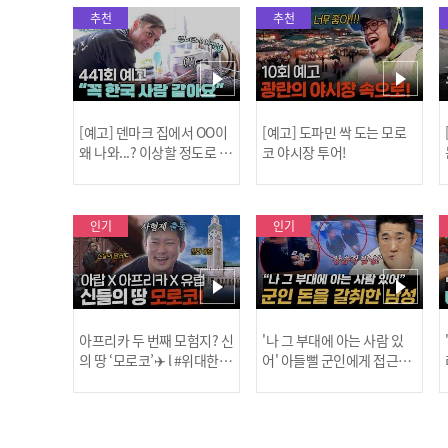
추천
추천
[예고] 덴마크 집에서 OO이
[예고] 도파민 싹 도는 모로
왜 나와...? 이상할 정도로 한
코 야시장 투어!
국을 사랑하는 우리 형을 제
보합니다!
인기
인기
아프리카 두 번째 모험지? 신
'나 그 부대에 아는 사람 있
의 땅 ‘모로코’✈️ l #위대한가
어' 아들뻘 군인에게 접근한
남성 l #히든아이 l #MBCev
닭
이드3 l #MBCevery1 l EP.9
ery1 l EP.94