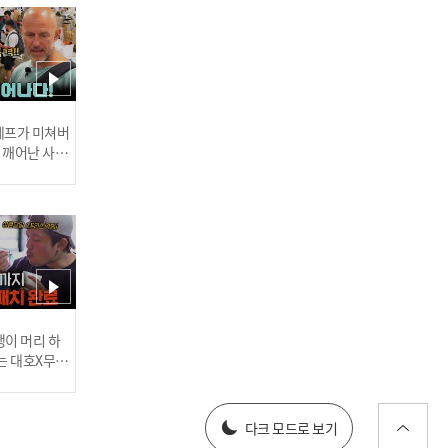
‘아직도 안 죽었어?’ 70번의
발길질과 함께 기록된 죽음
의 폭행 l #히든아이 l #MB
Cevery1 l EP.86
 셰프가 미쳐버
이 깨어난 사건
권.범.규 퀴즈⁉️ 고민이 많
아 사소한 선택도 망설이는
'이 현상'은?💦 l #히든아이
l #MBCevery1 l EP.86
인기
러스] 외부감사인 선임 공고
이 머리 하
는 대호X무진
 l #MBCev
025년 재무제표
다크 모드로 보기
[안산 인질 살인사건⑤] '네