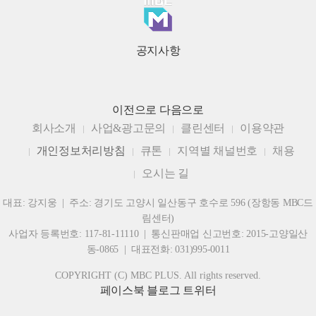
공지사항
이전으로
다음으로
회사소개
사업&광고문의
클린센터
이용약관
개인정보처리방침
큐톤
지역별 채널번호
채용
오시는 길
대표: 강지웅 | 주소: 경기도 고양시 일산동구 호수로 596 (장항동 MBC드
림센터)
사업자 등록번호: 117-81-11110 | 통신판매업 신고번호: 2015-고양일산
동-0865 | 대표전화: 031)995-0011
COPYRIGHT (C) MBC PLUS. All rights reserved.
페이스북
블로그
트위터