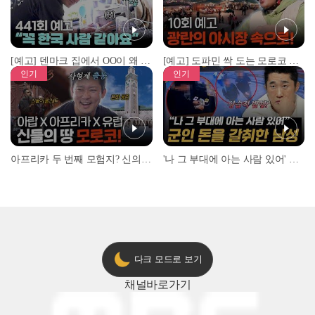
[예고] 덴마크 집에서 OO이 왜 나와...? 이상할 정도로 한국을 사랑하는 우리 형을 제보합니다!
[예고] 도파민 싹 도는 모로코 야시장 투어!
인기
인기
아프리카 두 번째 모험지? 신의 땅 ‘모로코’✈️ l #위대한가이드3 l #MBCevery1 l EP.9
'나 그 부대에 아는 사람 있어' 아들뻘 군인에게 접근한 남성 l #히든아이 l #MBCevery1 l EP.94
다크 모드로 보기
채널
바로가기