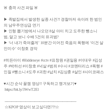
🚨 충격 사건 파일 🚨
▶ 족발집에서 발생한 실종 사건?! 경찰마저 속이려 한 범인
의 남우주연상급 연기
▶ 인형 뽑기방에서 나오던 8살 아이 치고 도주한 뺑소니
범, 알고 보니 수배 5건의 유괴범?
▶ ‘너 내가 죽여줄게’ 10분간 이어진 죽음의 폭행에 ‘이건 살
인미수’ 이창호 경악
#히든아이 #Hiddeneye #cctv #표창원 #권일용 #이대우 #김성
주 #박하선 #이창호 #넉살 #범죄 #수사 #코멘터리쇼 #폭행 #
인질 #뺑소니 #도주 #괴한 #납치 #김상훈 #살인 #사이코패스
♥시간 순삭 꿀잼 영상!! 구독하고 챙겨보기♥
https://bit.ly/3WwT2El
--------------------------------------------------------------
☆KPOP 영상이 보고싶다면??!☆