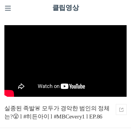
클립영상
실종된 족발🚨 모두가 경악한 범인의 정체
는?😮 l #히든아이 l #MBCevery1 l EP.86