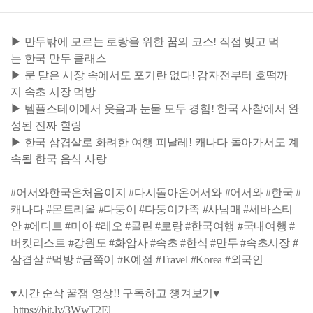
▶ 만두밖에 모르는 로랑을 위한 꿈의 코스! 직접 빚고 먹
는 한국 만두 클래스
▶ 문 닫은 시장 속에서도 포기란 없다! 감자전부터 호떡까
지 속초 시장 먹방
▶ 템플스테이에서 웃음과 눈물 모두 경험! 한국 사찰에서 완
성된 진짜 힐링
▶ 한국 삼겹살로 화려한 여행 피날레! 캐나다 돌아가서도 계
속될 한국 음식 사랑
#어서와한국은처음이지 #다시돌아온어서와 #어서와 #한국 #
캐나다 #몬트리올 #다둥이 #다둥이가족 #사남매 #세바스티
안 #에디트 #미아 #레오 #콜린 #로랑 #한국여행 #국내여행 #
버킷리스트 #강원도 #화암사 #속초 #한식 #만두 #속초시장 #
삼겹살 #먹방 #금쪽이 #K예절 #Travel #Korea #외국인
♥시간 순삭 꿀잼 영상!! 구독하고 챙겨보기♥
https://bit.ly/3WwT2El