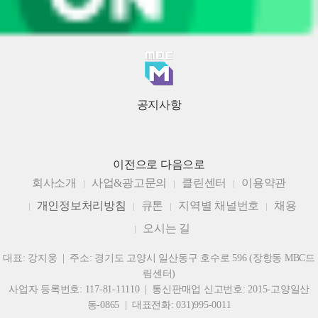
공지사항
이전으로
다음으로
회사소개
사업&광고문의
클린센터
이용약관
개인정보처리방침
큐톤
지역별 채널번호
채용
오시는 길
대표: 강지웅 | 주소: 경기도 고양시 일산동구 호수로 596 (장항동 MBC드
림센터)
사업자 등록번호: 117-81-11110 | 통신판매업 신고번호: 2015-고양일산
동-0865 | 대표전화: 031)995-0011