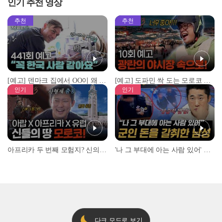
인기 추천 영상
추천
추천
[예고] 덴마크 집에서 OO이 왜 나와...? 이상할 정도로 한국을 사랑하는 우리 형을 제보합니다!
[예고] 도파민 싹 도는 모로코 야시장 투어!
인기
인기
아프리카 두 번째 모험지? 신의 땅 ‘모로코’✈️ l #위대한가이드3 l #MBCevery1 l EP.9
'나 그 부대에 아는 사람 있어' 아들뻘 군인에게 접근한 남성 l #히든아이 l #MBCevery1 l EP.94
다크 모드로 보기