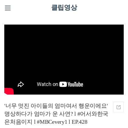
클립영상
'너무 멋진 아이들의 엄마여서 행운이에요'
명상하다가 엄마가 운 사연? l #어서와한국
은처음이지 l #MBCevery1 l EP.428