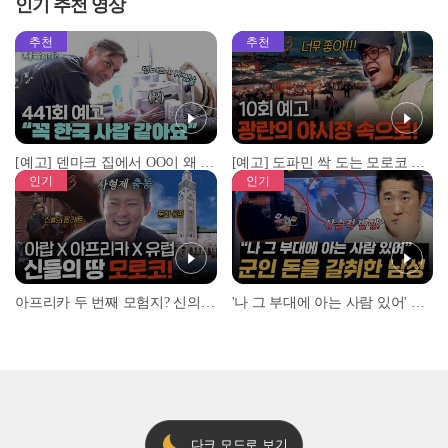
인기 추천 영상
추천
추천
[예고] 덴마크 집에서 OO이 왜 나와...? 이상할 정도로 한국을 사랑하는 우리 형을 제보합니다!
[예고] 도파민 싹 도는 모로코 야시장 투어!
인기
인기
아프리카 두 번째 모험지? 신의 땅 ‘모로코’✈️ l #위대한가이드3 l #MBCevery1 l EP.9
'나 그 부대에 아는 사람 있어' 아들뻘 군인에게 접근한 남성 l #히든아이 l #MBCevery1 l EP.94
다크 모드로 보기