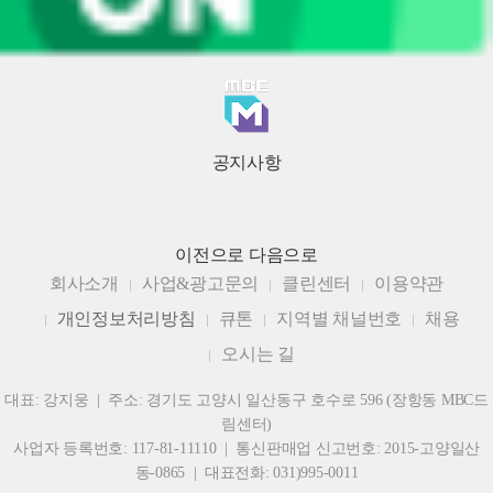
공지사항
이전으로
다음으로
회사소개
사업&광고문의
클린센터
이용약관
개인정보처리방침
큐톤
지역별 채널번호
채용
오시는 길
대표: 강지웅 | 주소: 경기도 고양시 일산동구 호수로 596 (장항동 MBC드
림센터)
사업자 등록번호: 117-81-11110 | 통신판매업 신고번호: 2015-고양일산
동-0865 | 대표전화: 031)995-0011