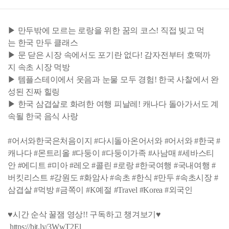
▶ 만두밖에 모르는 로랑을 위한 꿈의 코스! 직접 빚고 먹
는 한국 만두 클래스
▶ 문 닫은 시장 속에서도 포기란 없다! 감자전부터 호떡까
지 속초 시장 먹방
▶ 템플스테이에서 웃음과 눈물 모두 경험! 한국 사찰에서 완
성된 진짜 힐링
▶ 한국 삼겹살로 화려한 여행 피날레! 캐나다 돌아가서도 계
속될 한국 음식 사랑
#어서와한국은처음이지 #다시돌아온어서와 #어서와 #한국 #
캐나다 #몬트리올 #다둥이 #다둥이가족 #사남매 #세바스티
안 #에디트 #미아 #레오 #콜린 #로랑 #한국여행 #국내여행 #
버킷리스트 #강원도 #화암사 #속초 #한식 #만두 #속초시장 #
삼겹살 #먹방 #금쪽이 #K예절 #Travel #Korea #외국인
♥시간 순삭 꿀잼 영상!! 구독하고 챙겨보기♥
https://bit.ly/3WwT2El