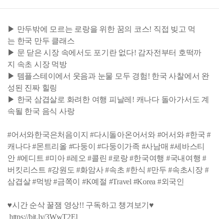
▶ 만두밖에 모르는 로랑을 위한 꿈의 코스! 직접 빚고 먹
는 한국 만두 클래스
▶ 문 닫은 시장 속에서도 포기란 없다! 감자전부터 호떡까
지 속초 시장 먹방
▶ 템플스테이에서 웃음과 눈물 모두 경험! 한국 사찰에서 완
성된 진짜 힐링
▶ 한국 삼겹살로 화려한 여행 피날레! 캐나다 돌아가서도 계
속될 한국 음식 사랑
#어서와한국은처음이지 #다시돌아온어서와 #어서와 #한국 #
캐나다 #몬트리올 #다둥이 #다둥이가족 #사남매 #세바스티
안 #에디트 #미아 #레오 #콜린 #로랑 #한국여행 #국내여행 #
버킷리스트 #강원도 #화암사 #속초 #한식 #만두 #속초시장 #
삼겹살 #먹방 #금쪽이 #K예절 #Travel #Korea #외국인
♥시간 순삭 꿀잼 영상!! 구독하고 챙겨보기♥
https://bit.ly/3WwT2El