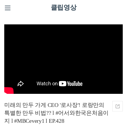
클립영상
미래의 만두 가게 CEO '로사장'! 로랑만의
특별한 만두 비법?? l #어서와한국은처음이
지 l #MBCevery1 l EP.428