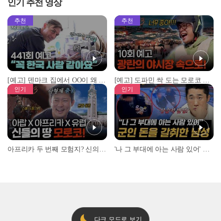
인기 추천 영상
추천
추천
[예고] 덴마크 집에서 OO이 왜 나와...? 이상할 정도로 한국을 사랑하는 우리 형을 제보합니다!
[예고] 도파민 싹 도는 모로코 야시장 투어!
인기
인기
아프리카 두 번째 모험지? 신의 땅 ‘모로코’✈️ l #위대한가이드3 l #MBCevery1 l EP.9
'나 그 부대에 아는 사람 있어' 아들뻘 군인에게 접근한 남성 l #히든아이 l #MBCevery1 l EP.94
다크 모드로 보기