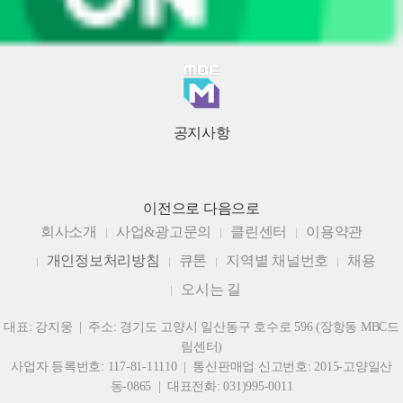
공지사항
이전으로
다음으로
회사소개
사업&광고문의
클린센터
이용약관
개인정보처리방침
큐톤
지역별 채널번호
채용
오시는 길
대표: 강지웅 | 주소: 경기도 고양시 일산동구 호수로 596 (장항동 MBC드
림센터)
사업자 등록번호: 117-81-11110 | 통신판매업 신고번호: 2015-고양일산
동-0865 | 대표전화: 031)995-0011