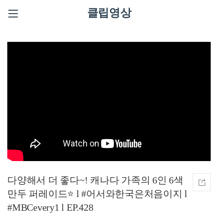
클립영상
다양해서 더 좋다~! 캐나다 가족의 6인 6색
만두 퍼레이드⭐ l #어서와한국은처음이지 l
#MBCevery1 l EP.428