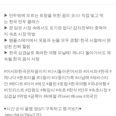
▶ 만두밖에 모르는 로랑을 위한 꿈의 코스! 직접 빚고 먹
는 한국 만두 클래스
▶ 문 닫은 시장 속에서도 포기란 없다! 감자전부터 호떡까
지 속초 시장 먹방
▶ 템플스테이에서 웃음과 눈물 모두 경험! 한국 사찰에서 완
성된 진짜 힐링
▶ 한국 삼겹살로 화려한 여행 피날레! 캐나다 돌아가서도 계
속될 한국 음식 사랑
#어서와한국은처음이지 #다시돌아온어서와 #어서와 #한국 #
캐나다 #몬트리올 #다둥이 #다둥이가족 #사남매 #세바스티
안 #에디트 #미아 #레오 #콜린 #로랑 #한국여행 #국내여행 #
버킷리스트 #강원도 #화암사 #속초 #한식 #만두 #속초시장 #
삼겹살 #먹방 #금쪽이 #K예절 #Travel #Korea #외국인
♥시간 순삭 꿀잼 영상!! 구독하고 챙겨보기♥
https://bit.ly/3WwT2El