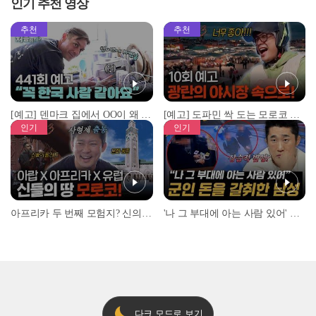
인기 추천 영상
추천
추천
[예고] 덴마크 집에서 OO이 왜 나와...? 이상할 정도로 한국을 사랑하는 우리 형을 제보합니다!
[예고] 도파민 싹 도는 모로코 야시장 투어!
인기
인기
아프리카 두 번째 모험지? 신의 땅 ‘모로코’✈️ l #위대한가이드3 l #MBCevery1 l EP.9
'나 그 부대에 아는 사람 있어' 아들뻘 군인에게 접근한 남성 l #히든아이 l #MBCevery1 l EP.94
다크 모드로 보기