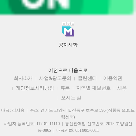
공지사항
이전으로
다음으로
회사소개
사업&광고문의
클린센터
이용약관
개인정보처리방침
큐톤
지역별 채널번호
채용
오시는 길
대표: 강지웅 | 주소: 경기도 고양시 일산동구 호수로 596 (장항동 MBC드
림센터)
사업자 등록번호: 117-81-11110 | 통신판매업 신고번호: 2015-고양일산
동-0865 | 대표전화: 031)995-0011