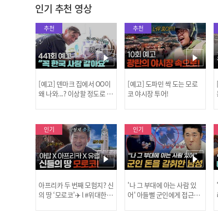
인기 추천 영상
추천
추천
[예고] 덴마크 집에서 OO이
[예고] 도파민 싹 도는 모로
왜 나와...? 이상할 정도로 한
코 야시장 투어!
국을 사랑하는 우리 형을 제
보합니다!
인기
인기
아프리카 두 번째 모험지? 신
'나 그 부대에 아는 사람 있
의 땅 ‘모로코’✈️ l #위대한가
어' 아들뻘 군인에게 접근한
남성 l #히든아이 l #MBCev
닭
이드3 l #MBCevery1 l EP.9
ery1 l EP.94