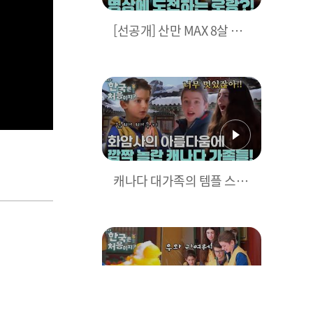
[선공개] 산만 MAX 8살 캐
나다 금쪽이의 첫 명상 도
전! 과연 몇 초나 버틸 수 있
을까?!
캐나다 대가족의 템플 스테
이 체험기? 금강산 화암사
로 떠나다! l #어서와한국은
처음이지 l #MBCevery1 l
EP.428