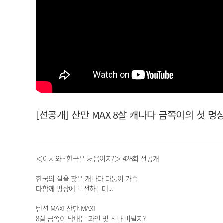
아이돌챔프
셀럽챔프
[선공개] 산만 MAX 8살 캐나다 금쪽이의 첫 명상
＜어서와~ 한국은 처음이지?＞ 428회 선공개
한국의 절을 찾은 캐나다 다둥이 가족
다함께 명상에 도전하는데...
텐션 MAX! 산만 MAX!
8살 금쪽이 막내는 과연 몇 초나 버틸지?