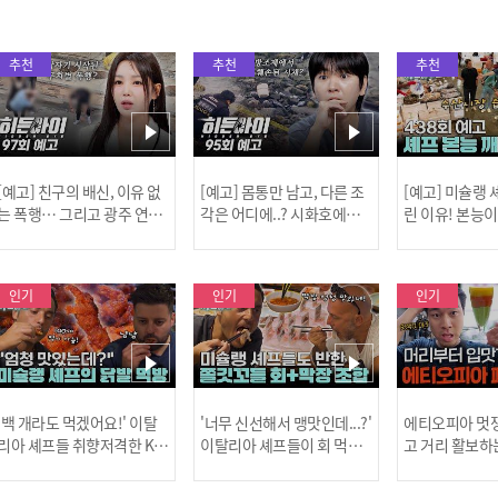
추천
추천
추천
[예고] 친구의 배신, 이유 없
[예고] 몸통만 남고, 다른 조
[예고] 미슐랭
는 폭행… 그리고 광주 연속
각은 어디에..? 시화호에서
린 이유! 본능
살인 사건의 진실!
드러난 충격적인 토막 살인
은?
사건!
인기
인기
인기
[MBC플
'백 개라도 먹겠어요!' 이탈
'너무 신선해서 맹맛인데...?'
에티오피아 멋쟁
리아 셰프들 취향저격한 K-
이탈리아 셰프들이 회 먹다
고 거리 활보하
발! l #어서와한국은처음
막장에 빠진 이유 l #어서와
l #위대한가이드3
이지 l #MBCevery1 l EP.43
한국은처음이지 l #MBCeve
ery1 l EP.6