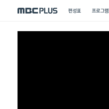
편성표
프로그램
편성표
프로그램
클립
MBC 에브리원
방영프로그램
전체
MBC 스포츠+
종영프로그램
MBC 드라마넷
MBC 온
MBC 엠
MBC 디지털
에브리원
ALL THE K-POP