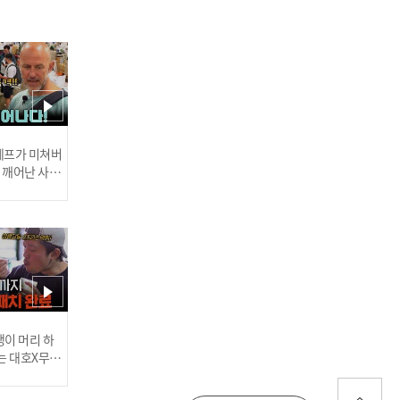
'너무 멋진 아이들의 엄마
여서 행운이에요' 명상하다
가 엄마가 운 사연? l #어서
와한국은처음이지 l #MBC
every1 l EP.428
 셰프가 미쳐버
이 깨어난 사건
한 쌈 한입! 캐나다 가족들
이 해냈습니다! 속시원한
쌈 먹방 l #어서와한국은처
음이지 l #MBCevery1 l E
P.428
러스] 외부감사인 선임 공고
이 머리 하
는 대호X무진
 l #MBCev
여행 내내 만두를 외쳐온 로