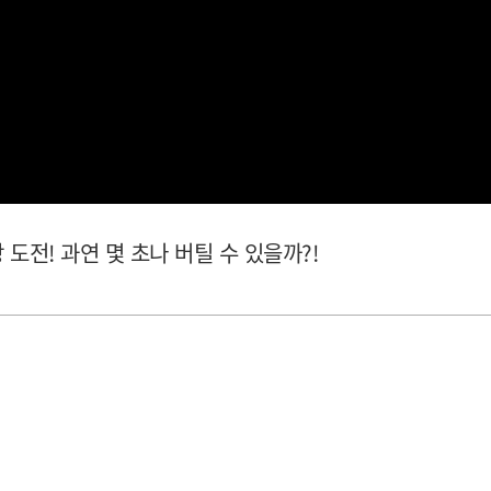
 도전! 과연 몇 초나 버틸 수 있을까?!