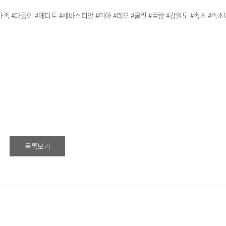
 #다둥이 #에디트 #세바스티앙 #미아 #레오 #콜린 #로랑 #강원도 #속초 #속초
목록보기