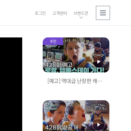
로그인
고객센터
브랜드관
소개
추천
[예고] 역대급 난장판 캐나
다 금쪽이의 K-예절 솔루
션! 과연 그 결과는?!