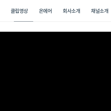
클립영상
온에어
회사소개
채널소개
영상
온에어
회사소개
채널
스포츠플러스
트롯869