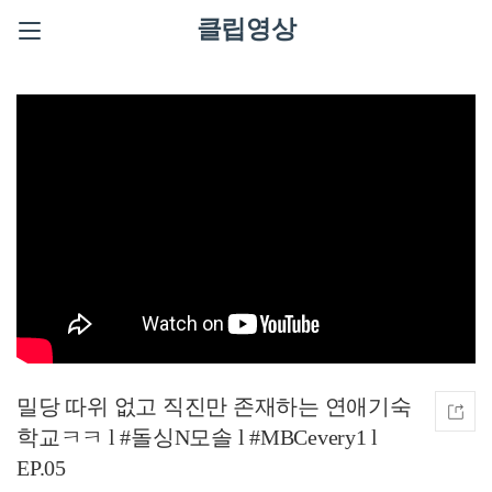
클립영상
밀당 따위 없고 직진만 존재하는 연애기숙
학교ㅋㅋ l #돌싱N모솔 l #MBCevery1 l
EP.05