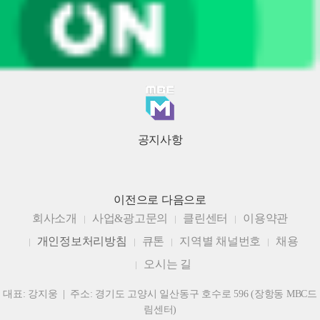
공지사항
이전으로
다음으로
회사소개
사업&광고문의
클린센터
이용약관
개인정보처리방침
큐톤
지역별 채널번호
채용
오시는 길
대표: 강지웅 | 주소: 경기도 고양시 일산동구 호수로 596 (장항동 MBC드
림센터)