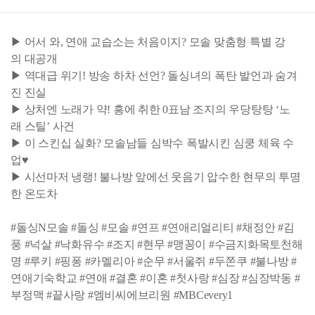
▶ 어서 와, 연애 교습소는 처음이지? 모솔 맞춤형 특별 강
의 대공개
▶ 역대급 위기! 방송 하차 선언? 돌싱녀의 폭탄 발언과 숨겨
진 진실
▶ 상처엔 노래가 약! 흥에 취한 0표남 조지의 우당탕탕 ‘노
래 스틸’ 사건
▶ 이 스킨십 실화? 모솔남들 심박수 폭발시킨 심쿵 체육 수
업♥
▶ 시선마저 냉랭! 불나방 앞에선 웃음기 압수한 현무의 투명
한 온도차
#돌싱N모솔 #돌싱 #모솔 #연프 #연애리얼리티 #채정안 #김
풍 #넉살 #낙화유수 #조지 #현무 #맹꽁이 #수금지화목토천해
명 #루키 #핑퐁 #카멜리아 #순무 #서울쥐 #두쫀쿠 #불나방 #
연애기숙학교 #연애 #결혼 #이혼 #첫사랑 #심장 #심장박동 #
부정맥 #끝사랑 #엠비씨에브리원 #MBCevery1