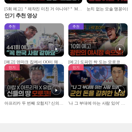
[5회 예고] ＂제작진 미친 거 아니야?＂ MC 넉살이 극대노한 레전드 수업 | ＜돌싱N모솔＞ 5월 12일 (화) 밤 10시 MBC every1
인기 추천 영상
추천
추천
[예고] 덴마크 집에서 OO이 왜 나와...? 이상할 정도로 한국을 사랑하는 우리 형을 제보합니다!
[예고] 도파민 싹 도는 모로코 야시장 투어!
인기
인기
아프리카 두 번째 모험지? 신의 땅 ‘모로코’✈️ l #위대한가이드3 l #MBCevery1 l EP.9
'나 그 부대에 아는 사람 있어' 아들뻘 군인에게 접근한 남성 l #히든아이 l #MBCevery1 l EP.94