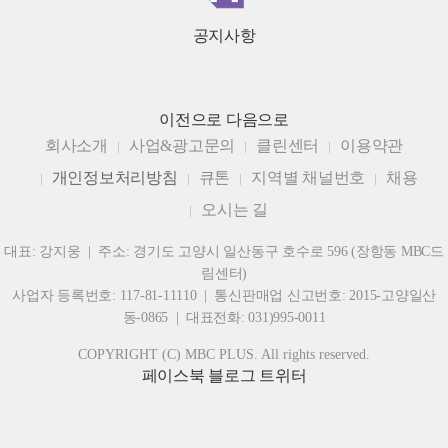
공지사항
이전으로
다음으로
회사소개
사업&광고문의
클린센터
이용약관
개인정보처리방침
큐톤
지역별 채널번호
채용
오시는 길
대표: 강지웅 | 주소: 경기도 고양시 일산동구 호수로 596 (장항동 MBC드
림센터)
사업자 등록번호: 117-81-11110 | 통신판매업 신고번호: 2015-고양일산
동-0865 | 대표전화: 031)995-0011
COPYRIGHT (C) MBC PLUS. All rights reserved.
페이스북
블로그
트위터