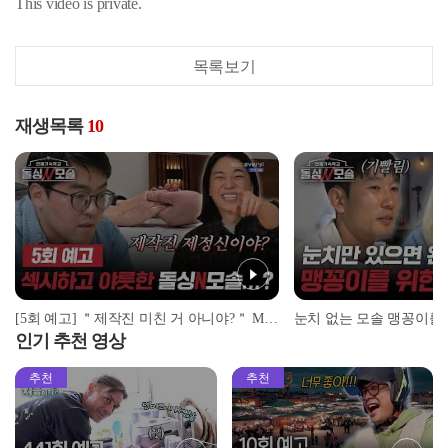
This video is private.
목록보기
재생목록
10
[5회 예고] ＂제작진 미친 거 아니야?＂ MC 넉살이 극대노한 레전드 수업 | ＜돌싱N모솔＞ 5월 12일 (화) 밤 10시 MBC every1
인기 추천 영상
추천
추천