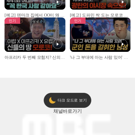
[예고] 덴마크 집에서 OO이 왜 나와...? 이상할 정도로 한국을 사랑하는 우리 형을 제보합니다!
[예고] 도파민 싹 도는 모로코 야시장 투어!
인기
인기
아프리카 두 번째 모험지? 신의 땅 ‘모로코’✈️ l #위대한가이드3 l #MBCevery1 l EP.9
'나 그 부대에 아는 사람 있어' 아들뻘 군인에게 접근한 남성 l #히든아이 l #MBCevery1 l EP.94
다크 모드로 보기
채널
바로가기