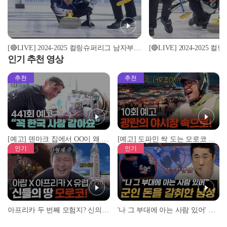
[🔴LIVE] 2024-2025 컬링슈퍼리그 남자부(강원도청vs경북체육회) 2024.12.2(월) 21시
인기 추천 영상
추천
추천
[예고] 덴마크 집에서 OO이 왜 나와...? 이상할 정도로 한국을 사랑하는 우리 형을 제보합니다!
[예고] 도파민 싹 도는 모로코 야시장 투어!
인기
인기
아프리카 두 번째 모험지? 신의 땅 ‘모로코’✈️ l #위대한가이드3 l #MBCevery1 l EP.9
'나 그 부대에 아는 사람 있어' 아들뻘 군인에게 접근한 남성 l #히든아이 l #MBCevery1 l EP.94