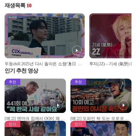
재생목록
10
두둥chill 2025년 다시 돌아온 쇼챔!🕺🏻 놓chill면 안 될 chill guy&girl들의 모임🎤 [예고]
인기 추천 영상
추천
추천
[예고] 덴마크 집에서 OO이 왜 나와...? 이상할 정도로 한국을 사랑하는 우리 형을 제보합니다!
[예고] 도파민 싹 도는 모로코 야시장 투어!
인기
인기