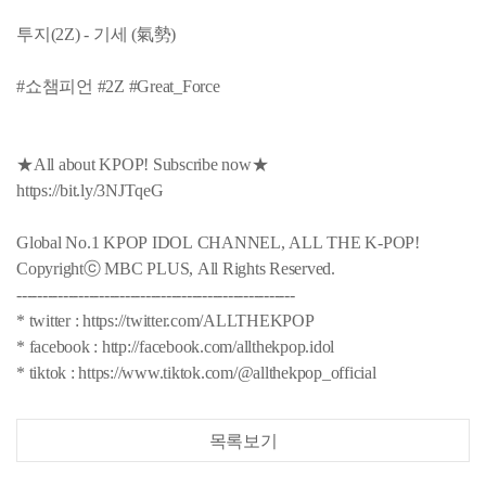
투지(2Z) - 기세 (氣勢)
#쇼챔피언 #2Z #Great_Force
★All about KPOP! Subscribe now★
https://bit.ly/3NJTqeG
Global No.1 KPOP IDOL CHANNEL, ALL THE K-POP!
Copyrightⓒ MBC PLUS, All Rights Reserved.
------------------------------------------------------
* twitter : https://twitter.com/ALLTHEKPOP
* facebook : http://facebook.com/allthekpop.idol
* tiktok : https://www.tiktok.com/@allthekpop_official
목록보기