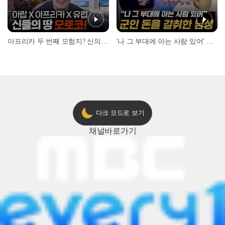
아프리카 두 번째 모험지? 신의 땅 ‘모로코’✈️ l #위대한가이드3 l #MBCevery1 l EP.9
'나 그 부대에 아는 사람 있어' 아들뻘 군인에게 접근한 남성 l #히든아이 l #MBCevery1 l EP.94
다크 모드로 보기
채널
바로가기