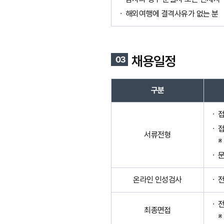
해외여행에 결격사유가 없는 분
채용일정
구분
접
접
서류전형
※
문
온라인 인성검사
전
전
최종면접
※