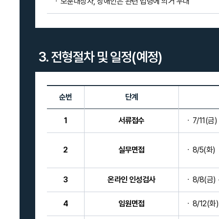
보훈대상자, 장애인은 관련 법령에 의거 우대
3. 전형절차 및 일정(예정)
순번
단계
1
서류접수
7/11(금)
2
실무면접
8/5(화)
3
온라인 인성검사
8/8(금) 
4
임원면접
8/12(화)