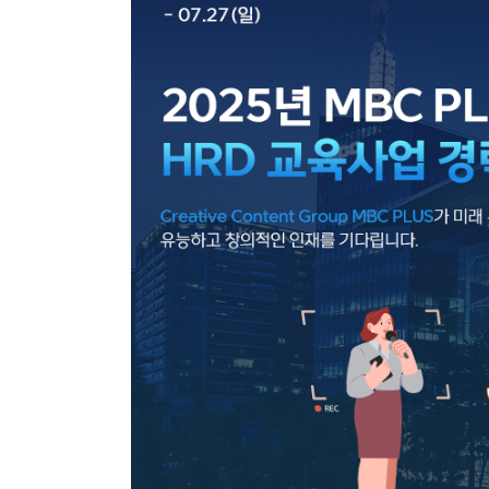
아이돌챔프
셀럽챔프