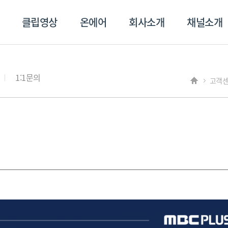
클립영상
온에어
회사소개
채널소개
영상
온에어
회사소개
채널
1:1문의
고객
스포츠플러스
트롯869