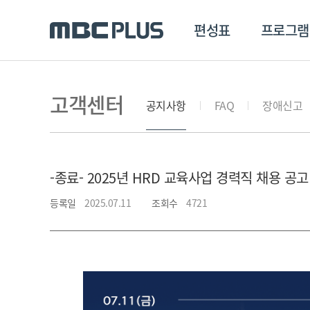
편성표
프로그램
편성표
프로그램
클립
고객센터
공지사항
FAQ
장애신고
MBC 에브리원
방영프로그램
전체
MBC 스포츠+
종영프로그램
-종료- 2025년 HRD 교육사업 경력직 채용 공고
MBC 드라마넷
MBC 온
등록일
2025.07.11
조회수
4721
MBC 엠
MBC 디지털
에브리원
ALL THE K-POP