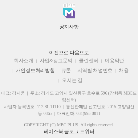
공지사항
이전으로
다음으로
회사소개
사업&광고문의
클린센터
이용약관
개인정보처리방침
큐톤
지역별 채널번호
채용
오시는 길
대표: 강지웅 | 주소: 경기도 고양시 일산동구 호수로 596 (장항동 MBC드
림센터)
사업자 등록번호: 117-81-11110 | 통신판매업 신고번호: 2015-고양일산
동-0865 | 대표전화: 031)995-0011
COPYRIGHT (C) MBC PLUS. All rights reserved.
페이스북
블로그
트위터