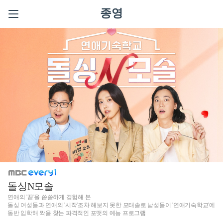
종영
돌싱N모솔
연애의 '끝'을 씁쓸하게 경험해 본
돌싱 여성들과 연애의 '시작'조차 해보지 못한 모태솔로 남성들이 '연애기숙학교'에
동반 입학해 짝을 찾는 파격적인 포맷의 예능 프로그램