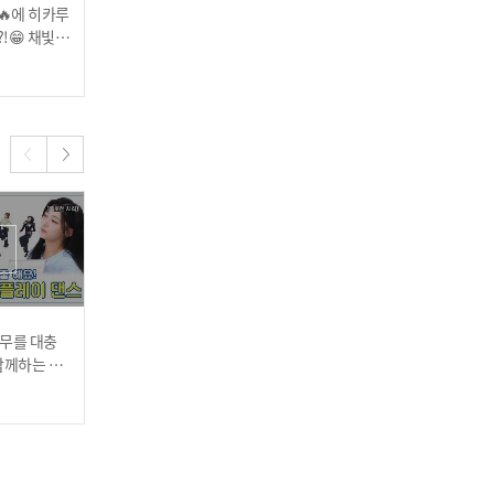
🔥에 히카루
1등을 노리는 폭주 김밥! A
김밥 구르기 하라 했더니
!😁 채빛즈
CE 심쏘의 김밥 구르기 wit
프로레슬링을...?! 유히즈
구르기
h.대장토끼🐰
의 김밥 구르기
2024.11.06
2024.11.06
마음을 몽글몽글하게 만드
는 이모이Z의 'Midnight Fi
ction'🎤
안무를 대충
쓰러져도 햇살 미소로 일어
유연이의 독특한 취향?!🤔
함께하는 언
나~🌞 동생즈의 랜덤 플레
방을 온통 빨간색으로 꾸밀
레이 댄스💞
이 댄스💞
까 고민 중이에요💭
2024.10.23
2024.10.23
거짓말이 난무하는 아일릿
ㅋㅋ 멤버들이 뽑은 프로 대
답러는 누구?!