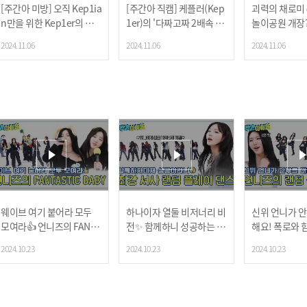
[주간아 미방] 오직 Kep1ia
[주간아 직캠] 케플러(Kep
괴력의 채로미
n만을 위한 Kep1er의 소
1er)의 '다짜고짜 2배속 댄
놀이공원 개장?
장짤 타임💖 l EP.688
스 신고식' (4K 직캠 Ver.) l
의 번외 김밥 
2024.11.06
2024.11.06
2024.11.06
#TIPI_TAP #sync_love 등
l EP.688
웨이브 여기 붙어라 모두
하나이자 열둘 비저너리 비
신위 언니가 
모여라👍 언니즈의 FANTA
전✨ 함께하니 성공하는 최
해요! 폭로와 
STIC BABY🎤
강 서사 단체 랜플댄💞
니즈의 랜덤 플
2024.10.23
2024.10.23
2024.10.23