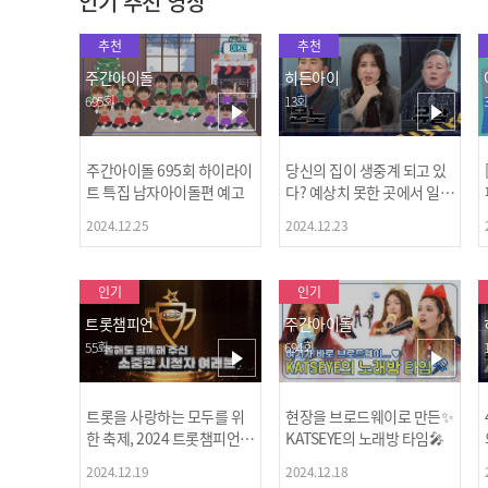
인기 추천 영상
추천
추천
주간아이돌
히든아이
695회
13회
주간아이돌 695회 하이라이
당신의 집이 생중계 되고 있
트 특집 남자아이돌편 예고
다? 예상치 못한 곳에서 일어
나는 불법촬영 범죄!
2024.12.25
2024.12.23
인기
인기
트롯챔피언
주간아이돌
55회
694회
트롯을 사랑하는 모두를 위
현장을 브로드웨이로 만든✨
한 축제, 2024 트롯챔피언
KATSEYE의 노래방 타임🎤
어워즈 l <트롯챔피언> 55회
2024.12.19
2024.12.18
l 12월 19일 (목) 저녁 8시 M