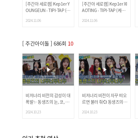
[주간아 세로캠] Kep1er Y
[주간아 세로캠] Kep1er XI
OUNGEUN - TIPI-TAP (케
AOTING - TIPI-TAP (케플
플러 서영은 - 티피-탭) l E
러 샤오팅 - 티피-탭) l EP.6
2024.11.06
2024.11.06
P.688
88
[ 주간아이돌 ] 686회
10
비저너리 비전의 감성이 대
비저너리 비전이 자꾸 떠오
폭발✨ 동생즈의 눈, 코, 입
르면 불러 줘💞 동생즈의
🎤
너무너무너무🎤
2024.10.23
2024.10.23