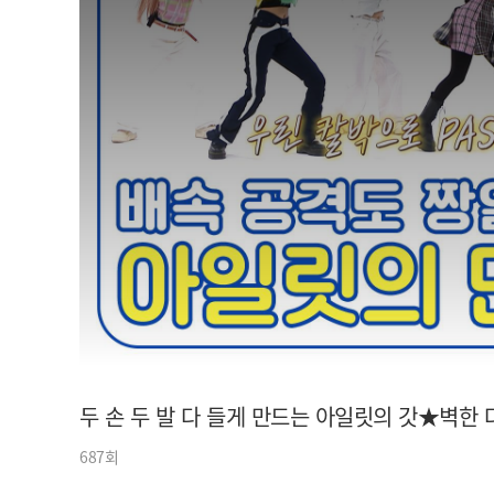
아이돌챔프
셀럽챔프
두 손 두 발 다 들게 만드는 아일릿의 갓★벽한 
687회