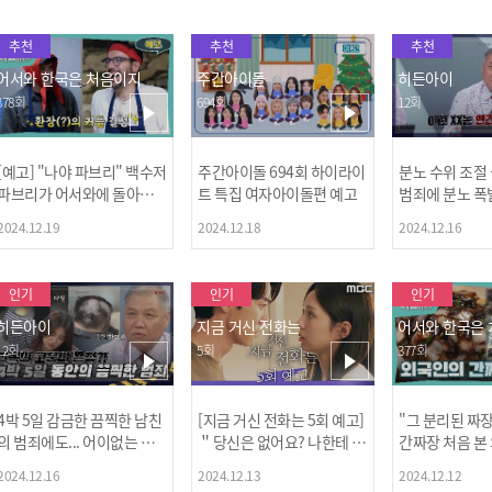
추천
추천
추천
어서와 한국은 처음이지
주간아이돌
히든아이
378회
694회
12회
[예고] "나야 파브리" 백수저
주간아이돌 694회 하이라이
분노 수위 조절
파브리가 어서와에 돌아왔
트 특집 여자아이돌편 예고
범죄에 분노 폭
다! 파브리&레오의 환장(?)
2024.12.19
2024.12.18
2024.12.16
케미 식재료투어!
인기
인기
인기
히든아이
지금 거신 전화는
어서와 한국은
12회
5회
377회
4박 5일 감금한 끔찍한 남친
[지금 거신 전화는 5회 예고]
"그 분리된 짜
[MBC플
의 범죄에도... 어이없는 처
＂당신은 없어요? 나한테 감
간짜장 처음 본
벌에 걱정과 분노를 느낀 출
추고 있는 거＂
ㅋㅋㅋㅋ
2024.12.16
2024.12.13
2024.12.12
연자들🔥🔥🔥