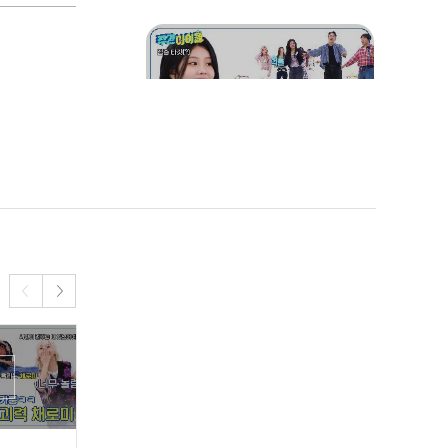
아ㅋㅋ
주간아 최초 성공 번복?! 제
작진들의 집중 타깃이 된 원
희🤣 이대로 '99초 스탠바
이 큐' 실패?
짱일릿이랑 썸 탈 글릿 대기
표 뽑으세요😍 세상 설레는
이모이Z의 '썸 탈거야'🎤