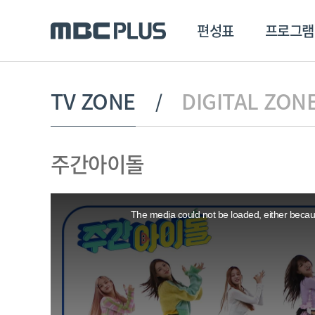
편성표
프로그램
편성표
프로그램
클립
TV ZONE
DIGITAL ZON
MBC 에브리원
방영프로그램
전체
주간아이돌
MBC 스포츠+
종영프로그램
MBC 드라마넷
This
MBC 온
is
a
The media could not be loaded, either becaus
modal
MBC 엠
window.
MBC 디지털
에브리원
ALL THE K-POP