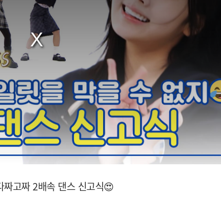
다짜고짜 2배속 댄스 신고식😍