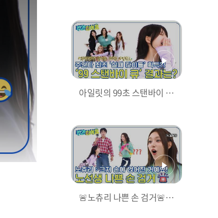
만을 위한 ILLIT의 고백짤
타임💖 l EP.687
아일릿의 99초 스탠바이 큐
마지막 시도! 그 결과는?
🚨노츄리 나쁜 손 검거🚨
뻔뻔하게 반칙 시전하는 윤