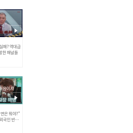
특이한 잠버릇을 가진 멤버
 실패? 역대급
가 많은 아일릿?! 공주들의
발한 패널들
잠버릇을 공개합니다😁
 처음이지
윤아 vs 민주의 손바닥 밀치
기 대결⚡ 아기 기린 타이틀
장면은 뭐야?"
러스] 외부감사인 선임 공고
 외국인 반응
을 가질 운동신경 제로 넘버
원은?!