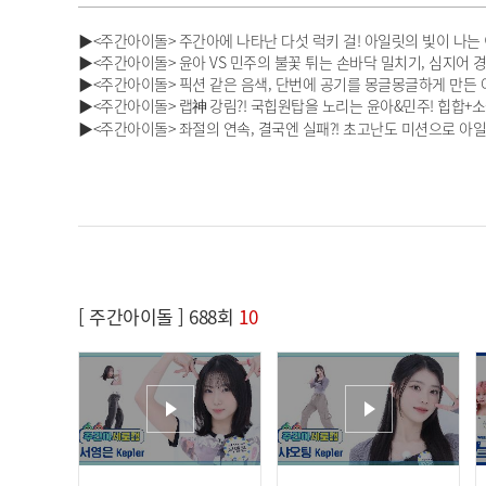
▶<주간아이돌> 주간아에 나타난 다섯 럭키 걸! 아일릿의 빛이 나는
▶<주간아이돌> 윤아 VS 민주의 불꽃 튀는 손바닥 밀치기, 심지어 경기
▶<주간아이돌> 픽션 같은 음색, 단번에 공기를 몽글몽글하게 만든 아일릿의
▶<주간아이돌> 랩神 강림?! 국힙원탑을 노리는 윤아&민주! 힙합+
▶<주간아이돌> 좌절의 연속, 결국엔 실패?! 초고난도 미션으로 아일
[ 주간아이돌 ] 688회
10