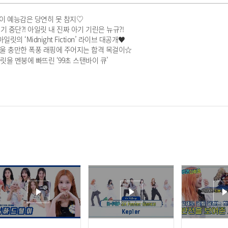
 이 예능감은 당연히 못 참지♡
 중단?! 아일릿 내 진짜 아기 기린은 뉴규?!
 ‘Midnight Fiction’ 라이브 대공개♥
소울 충만한 폭풍 래핑에 주어지는 합격 목걸이☆
릿을 멘붕에 빠뜨린 ‘99초 스탠바이 큐’