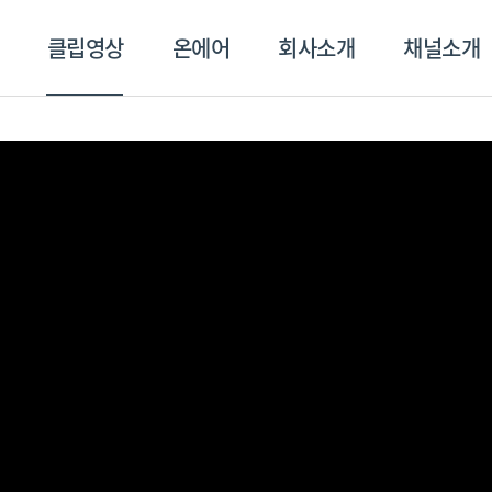
클립영상
온에어
회사소개
채널소개
영상
온에어
회사소개
채널
스포츠플러스
트롯869