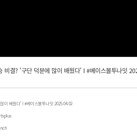
승 비결? '구단 덕분에 많이 배웠다' I #베이스볼투나잇 2025
많이 배웠다' I #베이스볼투나잇 2025.04.02
tsplus
nch