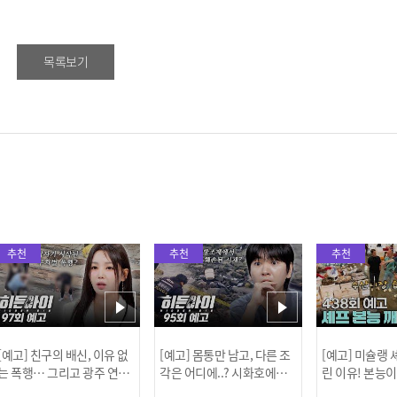
목록보기
추천
추천
추천
[예고] 친구의 배신, 이유 없
[예고] 몸통만 남고, 다른 조
[예고] 미슐랭
는 폭행… 그리고 광주 연속
각은 어디에..? 시화호에서
린 이유! 본능
살인 사건의 진실!
드러난 충격적인 토막 살인
은?