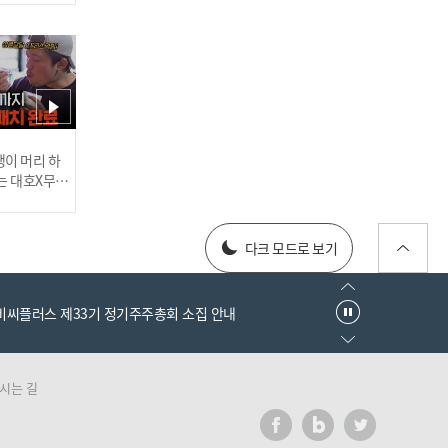
'삼성, 사자의 포효!' 4홈런
12안타 14득점 폭발! 3연승
행진 I #베이스볼투나잇 20
25.03.25
러스] 외부감사인 선임 공고
이 머리 하
는 대호X무진
 l #MBCev
[#인터뷰] 이호준 감독의 자
025년 재무제표
신감! '투수진 기대된다' N
다크 모드로 보기
C 미래 청신호? I #베이스볼
투나잇 2025.03.26
엠비씨플러스 제33기 정기주주총회 소집 안내
시는 길
러스] 외부감사인 선임 공고
이게 신인이라고? 고졸 데