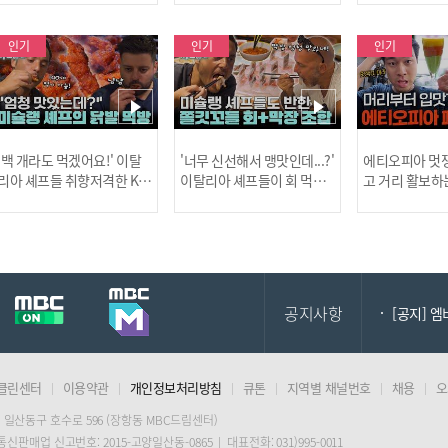
사건!
인기
인기
인기
[MBC플
'백 개라도 먹겠어요!' 이탈
'너무 신선해서 맹맛인데...?'
에티오피아 멋쟁
리아 셰프들 취향저격한 K-
이탈리아 셰프들이 회 먹다
고 거리 활보하
발! l #어서와한국은처음
막장에 빠진 이유 l #어서와
l #위대한가이드3
이지 l #MBCevery1 l EP.43
한국은처음이지 l #MBCeve
ery1 l EP.6
[공지] 2
7
ry1 l EP.437
공지사항
[공지] 
클린센터
이용약관
개인정보처리방침
큐톤
지역별 채널번호
채용
오
[MBC플
 일산동구 호수로 596 (장항동 MBC드림센터)
 통신판매업 신고번호: 2015-고양일산동-0865 | 대표전화: 031)995-0011