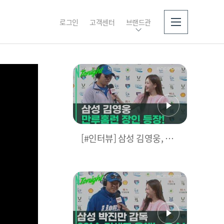
로그인
고객센터
브랜드관
소개
[#인터뷰] 삼성 김영웅, 찐
영웅이었다! 통산 두 번째
만루홈런 폭발 I #베이스볼
투나잇 2025.03.25