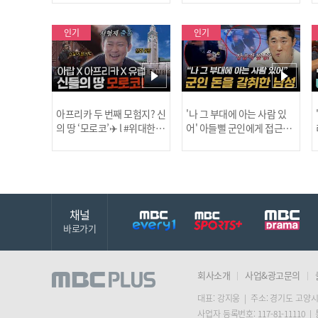
보합니다!
인기
인기
아프리카 두 번째 모험지? 신
'나 그 부대에 아는 사람 있
의 땅 ‘모로코’✈️ l #위대한가
어' 아들뻘 군인에게 접근한
남성 l #히든아이 l #MBCev
닭
이드3 l #MBCevery1 l EP.9
ery1 l EP.94
채널
바로가기
회사소개
사업&광고문의
대표: 강지웅 | 주소: 경기도 고양시
사업자 등록번호: 117-81-11110 |