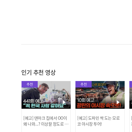
인기 추천 영상
추천
추천
[예고] 덴마크 집에서 OO이
[예고] 도파민 싹 도는 모로
왜 나와...? 이상할 정도로 한
코 야시장 투어!
국을 사랑하는 우리 형을 제