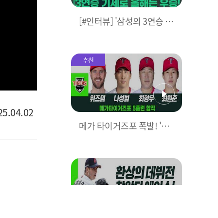
[#인터뷰] '삼성의 3연승 비
결은?' 박진만 감독이 직접
밝힌다! I #베이스볼투나잇
2025.03.25
추천
.04.02
메가 타이거즈포 폭발! 'KIA
5홈런으로 대폭격' I #베이
스볼투나잇 2025.03.25