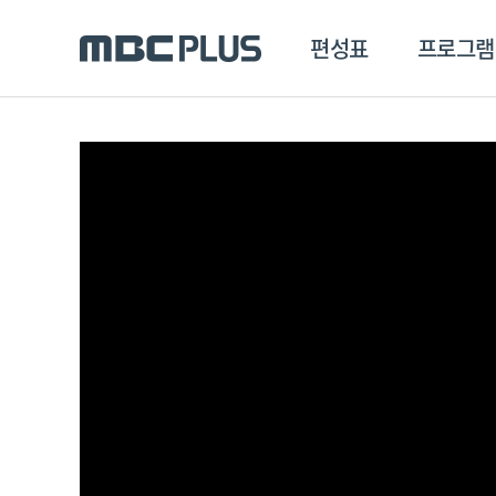
편성표
프로그램
편성표
프로그램
클립
MBC 에브리원
방영프로그램
전체
MBC 스포츠+
종영프로그램
MBC 드라마넷
MBC 온
MBC 엠
MBC 디지털
에브리원
ALL THE K-POP