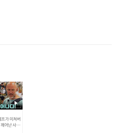
'롯데 에이스 탄생?!' 데이
비슨, 7이닝 1실점 데뷔전
완벽 적응 I #베이스볼투나
잇 2025.03.25
한화 류현진 '이것이 MLB
클래스' 생일 자축 쾌투! 6
이닝 5K 무실점 완벽 호투 I
#베이스볼투나잇 2025.03.
인기
25
 셰프가 미쳐버
이 깨어난 사건