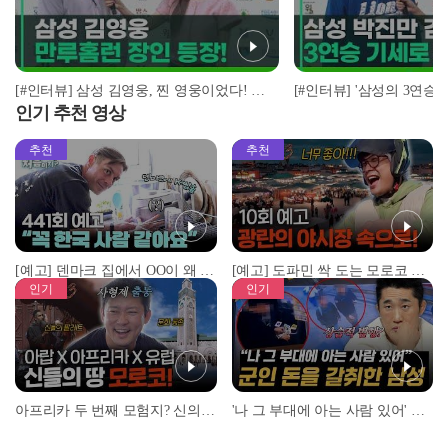
[#인터뷰] 삼성 김영웅, 찐 영웅이었다! 통산 두 번째 만루홈런 폭발 I #베이스볼투나잇 2025.03.25
인기 추천 영상
추천
추천
[예고] 덴마크 집에서 OO이 왜 나와...? 이상할 정도로 한국을 사랑하는 우리 형을 제보합니다!
[예고] 도파민 싹 도는 모로코 야시장 투어!
인기
인기
아프리카 두 번째 모험지? 신의 땅 ‘모로코’✈️ l #위대한가이드3 l #MBCevery1 l EP.9
'나 그 부대에 아는 사람 있어' 아들뻘 군인에게 접근한 남성 l #히든아이 l #MBCevery1 l EP.94