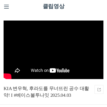
클립영상
KIA 변우혁, 후라도를 무너뜨린 공수 대활
약! I #베이스볼투나잇 2025.04.03