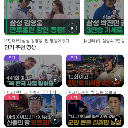
[#인터뷰] 삼성 김영웅, 찐 영웅이었다! 통산 두 번째 만루홈런 폭발 I #베이스볼투나잇 2025.03.25
인기 추천 영상
추천
추천
[예고] 덴마크 집에서 OO이 왜 나와...? 이상할 정도로 한국을 사랑하는 우리 형을 제보합니다!
[예고] 도파민 싹 도는 모로코 야시장 투어!
인기
인기