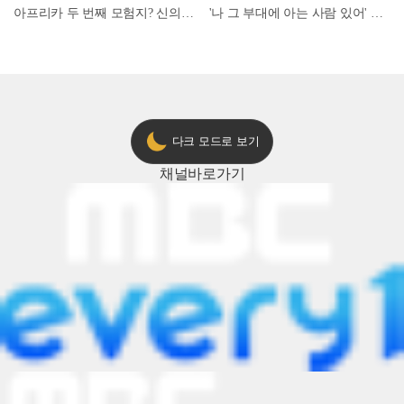
아프리카 두 번째 모험지? 신의 땅 ‘모로코’✈️ l #위대한가이드3 l #MBCevery1 l EP.9
'나 그 부대에 아는 사람 있어' 아들뻘 군인에게 접근한 남성 l #히든아이 l #MBCevery1 l EP.94
다크 모드로 보기
채널
바로가기