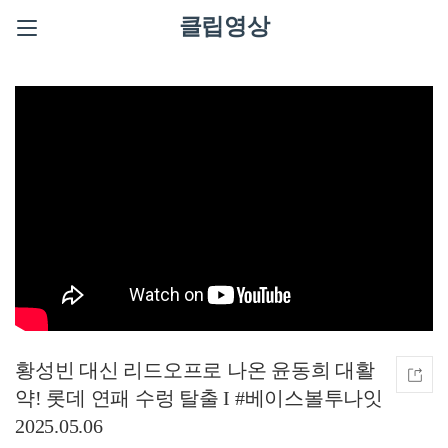
클립영상
황성빈 대신 리드오프로 나온 윤동희 대활
약! 롯데 연패 수렁 탈출 I #베이스볼투나잇
2025.05.06