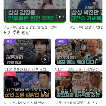
[#인터뷰] 삼성 김영웅, 찐 영웅이었다! 통산 두 번째 만루홈런 폭발 I #베이스볼투나잇 2025.03.25
인기 추천 영상
추천
추천
[예고] 몸통만 남고, 다른 조각은 어디에..? 시화호에서 드러난 충격적인 토막 살인사건!
[예고] 미슐랭 셰프가 미쳐버린 이유! 본능이 깨어난 사건은?
인기
인기
'나 그 부대에 아는 사람 있어' 아들뻘 군인에게 접근한 남성 l #히든아이 l #MBCevery1 l EP.94
'너무 신선해서 맹맛인데...?' 이탈리아 셰프들이 회 먹다 막장에 빠진 이유 l #어서와한국은처음이지 l #MBCevery1 l EP.437