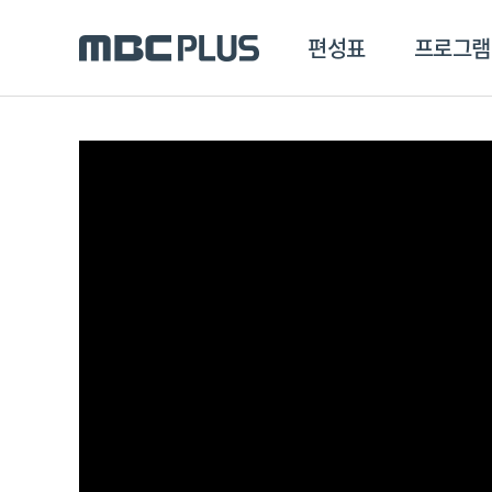
편성표
프로그램
편성표
프로그램
클립
MBC 에브리원
방영프로그램
전체
MBC 스포츠+
종영프로그램
MBC 드라마넷
MBC 온
MBC 엠
MBC 디지털
에브리원
ALL THE K-POP