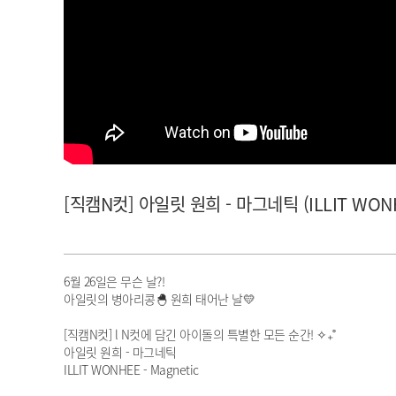
아이돌챔프
셀럽챔프
[직캠N컷] 아일릿 원희 - 마그네틱 (ILLIT WONHE
6월 26일은 무슨 날?!
아일릿의 병아리콩🐣 원희 태어난 날💛
[직캠N컷] l N컷에 담긴 아이돌의 특별한 모든 순간! ✧₊˚
아일릿 원희 - 마그네틱
ILLIT WONHEE - Magnetic