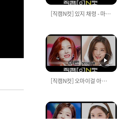
[직캠N컷] 있지 채령 - 마.
피.아 In the morning (ITZ
Y CHAERYEONG - Mafia I
n the morning)
[직캠N컷] 오마이걸 아린 -
던 던 댄스 (OH MY GIRL A
RIN - Dun Dun Dance)