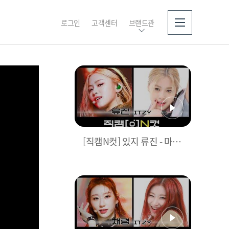
로그인
고객센터
브랜드관
소개
[직캠N컷] 있지 류진 - 마.
피.아 In the morning (ITZ
Y RYUJIN - Mafia In the m
orning)