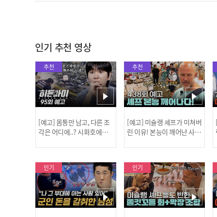
인기 추천 영상
추천
추천
[예고] 몸통만 남고, 다른 조
[예고] 미슐랭 셰프가 미쳐버
각은 어디에..? 시화호에서
린 이유! 본능이 깨어난 사건
드러난 충격적인 토막 살인
은?
사건!
인기
인기