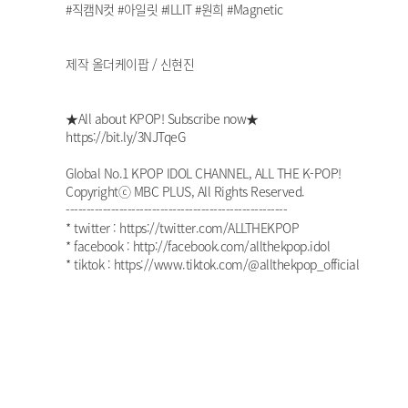
#직캠N컷 #아일릿 #ILLIT #원희 #Magnetic
제작 올더케이팝 / 신현진
★All about KPOP! Subscribe now★
https://bit.ly/3NJTqeG
Global No.1 KPOP IDOL CHANNEL, ALL THE K-POP!
Copyrightⓒ MBC PLUS, All Rights Reserved.
------------------------------------------------------
* twitter : https://twitter.com/ALLTHEKPOP
* facebook : http://facebook.com/allthekpop.idol
* tiktok : https://www.tiktok.com/@allthekpop_official