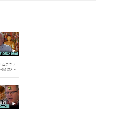
[직캠N컷] 몬스타엑스 주헌
- 갬블러 (MONSTA X JOO
HONEY - GAMBLER)
인기
[직캠N컷] 레드벨벳 슬기 -
음파음파 (Red Velvet SEU
 썸머스쿨 하이
한국을 알기 위
LGI - Umpah Umpah)
진다
추천
[직캠N컷] 씨엘씨 최유진 -