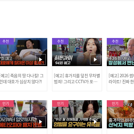
추천
추천
추천
[예고] 죽음의 땅 다나킬! 그
[예고] 휴가지를 덮친 무차별
[예고] 2026
런데 대호가 심상치 않다?!
범죄! 그리고 CCTV가 포착
라이트! 진짜 
한 충격적 골프장 납치 사건!
한 특강이 펼쳐
인기
인기
인기