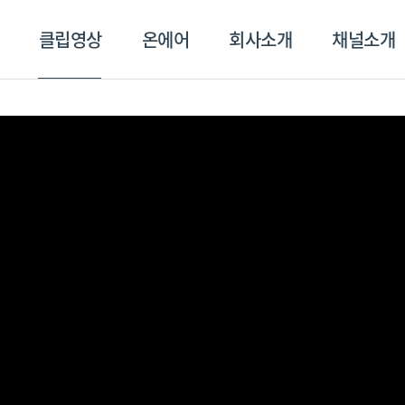
클립영상
온에어
회사소개
채널소개
영상
온에어
회사소개
채널
스포츠플러스
트롯869