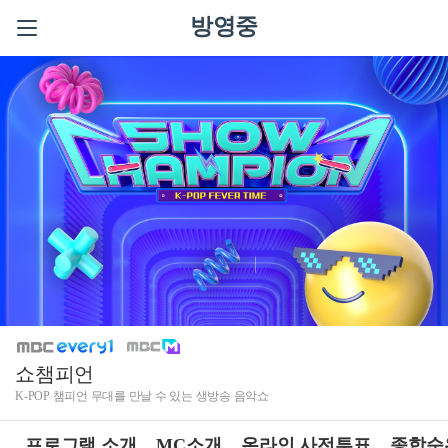
방영중
쇼챔피언
K-POP 챔피언 무대를 만날 수 있는 생방송 음악쇼
프로그램 소개
MC소개
온라인 사전투표
종합순