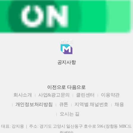
공지사항
이전으로
다음으로
회사소개
사업&광고문의
클린센터
이용약관
개인정보처리방침
큐톤
지역별 채널번호
채용
오시는 길
대표: 강지웅 | 주소: 경기도 고양시 일산동구 호수로 596 (장항동 MBC드
림센터)