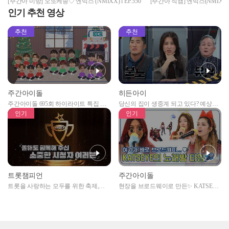
[주간아 미방] 오또케송♡ 엔믹스 (NMIXX) l EP.550
[주간아 직캠] 엔믹스(NMIXX
캠 Ver. l 보름달, Gee, Speechless 
인기 추천 영상
추천
추천
주간아이돌
히든아이
주간아이돌 695회 하이라이트 특집 남
당신의 집이 생중계 되고 있다? 예상치
자아이돌편 예고
못한 곳에서 일어나는 불법촬영 범죄!
인기
인기
트롯챔피언
주간아이돌
트롯을 사랑하는 모두를 위한 축제,
현장을 브로드웨이로 만든✨ KATSEYE
2024 트롯챔피언 어워즈 l <트롯챔피언
의 노래방 타임🎤
> 55회 l 12월 19일 (목) 저녁 8시 MBC
ON 방송 [예고]