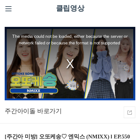
클립영상
This
is
a
The media could not be loaded, either because the server or
modal
window.
network failed or because the format is not supported.
주간아이돌
[주간아 미방] 오또케송♡ 엔믹스 (NMIXX) l EP.550