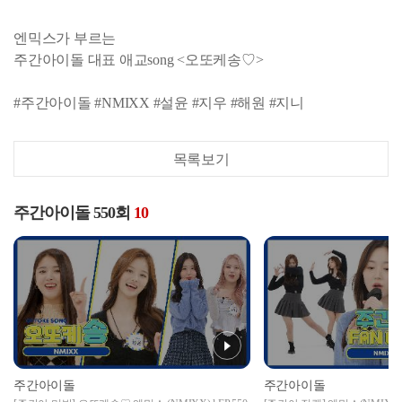
엔믹스가 부르는
주간아이돌 대표 애교song <오또케송♡>
#주간아이돌 #NMIXX #설윤 #지우 #해원 #지니
목록보기
주간아이돌 550회
10
주간아이돌
주간아이돌