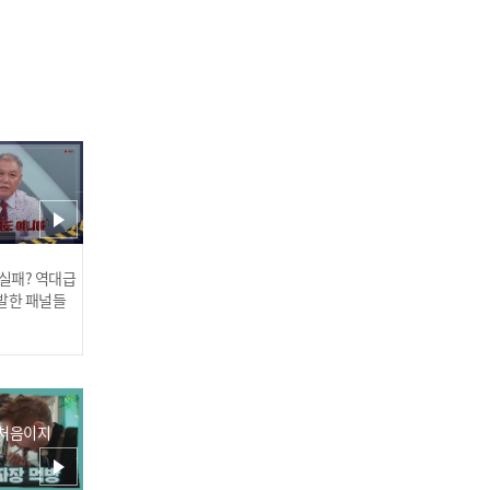
조준현과 조준호의 유도 경
기 중 일어났던 해프닝
 실패? 역대급
발한 패널들
 처음이지