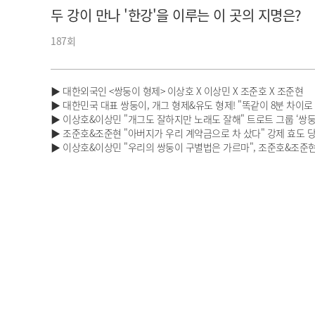
두 강이 만나 '한강'을 이루는 이 곳의 지명은?
아이돌챔프
셀럽챔프
187회
▶ 대한외국인 <쌍둥이 형제> 이상호 X 이상민 X 조준호 X 조준현
▶ 대한민국 대표 쌍둥이, 개그 형제&유도 형제! "똑같이 8분 차이로
▶ 이상호&이상민 "개그도 잘하지만 노래도 잘해" 트로트 그룹 ‘쌍둥
▶ 조준호&조준현 "아버지가 우리 계약금으로 차 샀다" 강제 효도 당한
▶ 이상호&이상민 "우리의 쌍둥이 구별법은 가르마", 조준호&조준현