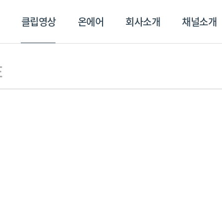
클립영상
온에어
회사소개
채널소개
영상
온에어
회사소개
채널
E
스포츠플러스
트롯869