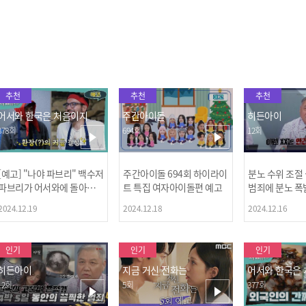
2022.05.04
2022.05.04
2022.05.04
추천
추천
추천
어서와 한국은 처음이지
주간아이돌
히든아이
378회
694회
12회
[예고] "나야 파브리" 백수저
주간아이돌 694회 하이라이
분노 수위 조절
파브리가 어서와에 돌아왔
트 특집 여자아이돌편 예고
범죄에 분노 폭
다! 파브리&레오의 환장(?)
2024.12.19
2024.12.18
2024.12.16
케미 식재료투어!
인기
인기
인기
히든아이
지금 거신 전화는
어서와 한국은
12회
5회
377회