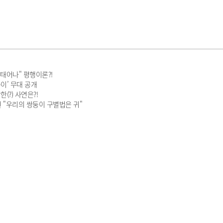
 태어나" 평행이론?!
이’ 무대 공개
(?) 사연은?!
 "우리의 쌍둥이 구별법은 귀"