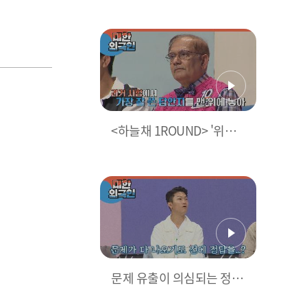
시대 대표 농업 지침서는?
<하늘채 1ROUND> '위의
책이 아래 책을 누르다'라
는 유래를 가진 말은?
문제 유출이 의심되는 정답
맞히는 속도;;