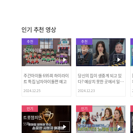
2022.05.04
2022.05.04
인기 추천 영상
추천
추천
주간아이돌
히든아이
695회
13회
주간아이돌 695회 하이라이
당신의 집이 생중계 되고 있
트 특집 남자아이돌편 예고
다? 예상치 못한 곳에서 일어
나는 불법촬영 범죄!
2024.12.25
2024.12.23
인기
인기
트롯챔피언
주간아이돌
55회
694회