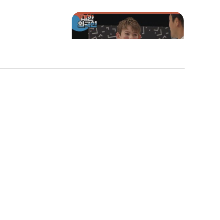
유도 꿈나무 맥과 유도 기술
걸고 문제 맞히기✨
두 강이 만나 '한강'을 이루
 흘린 츠키?!
는 이 곳의 지명은?