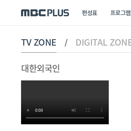
편성표
프로그램
편성표
프로그램
클립
TV ZONE
DIGITAL ZON
MBC 에브리원
방영프로그램
전체
대한외국인
MBC 스포츠+
종영프로그램
MBC 드라마넷
MBC 온
MBC 엠
MBC 디지털
에브리원
ALL THE K-POP