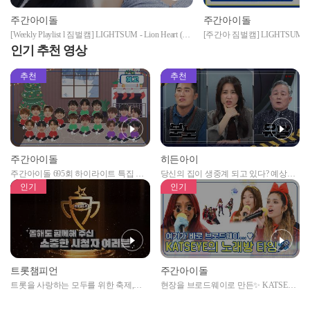
주간아이돌
주간아이돌
[Weekly Playlist l 짐벌캠] LIGHTSUM - Lion Heart (라
[주간아 짐벌캠] LIGHTSUM - 
잇썸 - 라이언 하트) (원곡 : 소녀시대) l EP.565
이브) l EP.565
인기 추천 영상
추천
추천
주간아이돌
히든아이
주간아이돌 695회 하이라이트 특집 남
당신의 집이 생중계 되고 있다? 예상치
자아이돌편 예고
못한 곳에서 일어나는 불법촬영 범죄!
인기
인기
트롯챔피언
주간아이돌
트롯을 사랑하는 모두를 위한 축제,
현장을 브로드웨이로 만든✨ KATSEYE
2024 트롯챔피언 어워즈 l <트롯챔피언
의 노래방 타임🎤
> 55회 l 12월 19일 (목) 저녁 8시 MBC