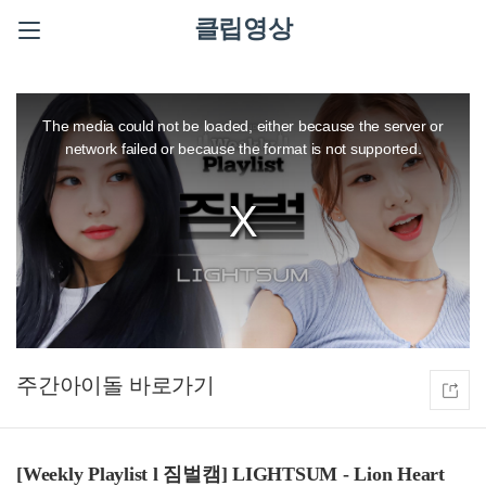
클립영상
This
is
a
The media could not be loaded, either because the server or
modal
window.
network failed or because the format is not supported.
주간아이돌
[Weekly Playlist l 짐벌캠] LIGHTSUM - Lion Heart