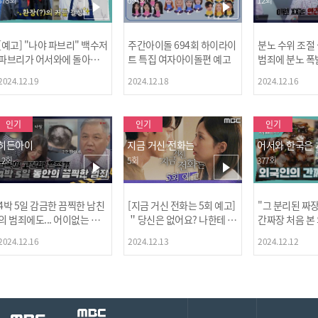
[예고] "나야 파브리" 백수저
주간아이돌 694회 하이라이
분노 수위 조절
파브리가 어서와에 돌아왔
트 특집 여자아이돌편 예고
범죄에 분노 폭
다! 파브리&레오의 환장(?)
2024.12.19
2024.12.18
2024.12.16
케미 식재료투어!
인기
인기
인기
히든아이
지금 거신 전화는
어서와 한국은
12회
5회
377회
4박 5일 감금한 끔찍한 남친
[지금 거신 전화는 5회 예고]
"그 분리된 짜
[MBC플
의 범죄에도... 어이없는 처
＂당신은 없어요? 나한테 감
간짜장 처음 본
벌에 걱정과 분노를 느낀 출
추고 있는 거＂
ㅋㅋㅋㅋ
2024.12.16
2024.12.13
2024.12.12
연자들🔥🔥🔥
[공지] 2