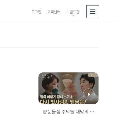
로그인
고객센터
브랜드관
소개
🚨눈물샘 주의🚨 대망의 최