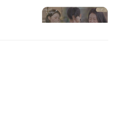
욕🔥) l #하이라이트 l #다
시첫사랑 l #MBCevery1 l
#DearMyFirstLove l EP.8
뉴 입주자의 선택 데이트💕
어색함 속에 싹트는 호감 l
#하이라이트 l #다시첫사랑
l #MBCevery1 l #DearMy
FirstLove l EP.7
역대급 비쥬얼✨ 메기 남녀
기억나.. 영
의 등장?! 반전의 반전 "실
토리 비하인드
 #MBCever
명" 속마음 공개 l #하이라