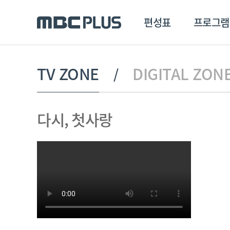
편성표
프로그램
편성표
프로그램
클립
TV ZONE
DIGITAL ZON
MBC 에브리원
방영프로그램
전체
다시, 첫사랑
MBC 스포츠+
종영프로그램
MBC 드라마넷
MBC 온
MBC 엠
MBC 디지털
에브리원
ALL THE K-POP