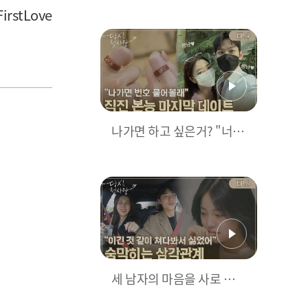
종 선택 날 다시 첫사랑의
rstLove
운명은? l #하이라이트 l #
다시첫사랑 l #MBCevery1
l #DearMyFirstLove l EP.
10
나가면 하고 싶은거? "너 번
호 물어보기" 직진본능 남
자와의 마지막 데이트 l #하
이라이트 l #다시첫사랑 l #
MBCevery1 l #DearMyFir
stLove l EP.9
세 남자의 마음을 사로 잡은
뉴 입주자! (ft.불타는 승부