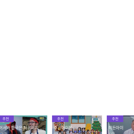
다시, 첫사랑을 만나는 시
우리 모두는 누군가의 첫사
헤어진 첫사랑
간 l #다시첫사랑 l #MBCe
랑이었다♡ 첫사랑을 다시
게 된다면? 첫
very1 l 티저3-2
만나면 어떤 기분일까? <다
의 엇갈리는 이
2022.06.07
2022.05.20
2022.05.20
시, 첫사랑> l #다시첫사랑
첫사랑> l #다
l #MBCevery1 l 티저2-2
MBCevery1 l
추천
추천
추천
어서와 한국은 처음이지
주간아이돌
히든아이
378회
694회
12회