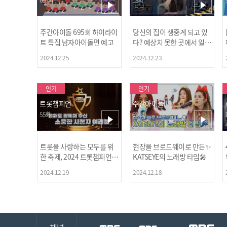
주간아이돌 695회 하이라이
당신의 집이 생중계 되고 있
트 특집 남자아이돌편 예고
다? 예상치 못한 곳에서 일어
나는 불법촬영 범죄!
2024.12.25
2024.12.23
인기
인기
트롯챔피언
주간아이돌
55회
694회
트롯을 사랑하는 모두를 위
현장을 브로드웨이로 만든✨
한 축제, 2024 트롯챔피언
KATSEYE의 노래방 타임🎤
어워즈 l <트롯챔피언> 55회
2024.12.19
2024.12.18
l 12월 19일 (목) 저녁 8시 M
BC ON 방송 [예고]