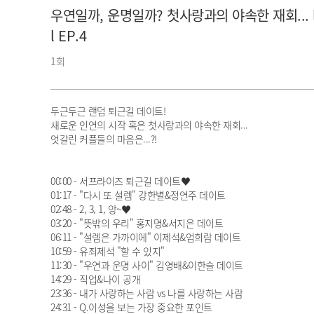
우연일까, 운명일까? 첫사랑과의 야속한 재회... l #하
아이돌챔프
셀럽챔프
l EP.4
1회
두근두근 랜덤 퇴근길 데이트!
새로운 인연의 시작 혹은 첫사랑과의 야속한 재회...
엇갈린 커플들의 마음은...?!
00:00 - 서프라이즈 퇴근길 데이트♥
01:17 - "다시 또 설렘" 강한별&정연주 데이트
02:48 - 2, 3, 1, 앙~♥
03:20 - "뜻밖의 우리" 홍지명&서지은 데이트
06:11 - "설렘은 가까이에" 이제석&엄희람 데이트
10:59 - 유죄제석 "할 수 있지"
11:30 - "우연과 운명 사이" 김영배&이한슬 데이트
14:29 - 직업&나이 공개
23:36 - 내가 사랑하는 사람 vs 나를 사랑하는 사람
24:31 - Q.이성을 보는 가장 중요한 포인트