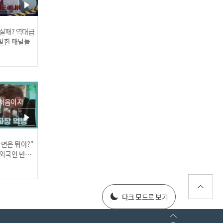
#DearMyFirstLove l EP.2
 실패? 역대급
발한 패널들
"내가 불편해?" 보고싶어
서 불렀더니 이상형이랑 썸
타는 구남친 l #하이라이트
l #다시첫사랑 l #MBCever
 처음이지
y1 l EP.1
장면은 뭐야?"
러스] 외부감사인 선임 공고
 외국인 반응
025년 재무제표
다크 모드로 보기