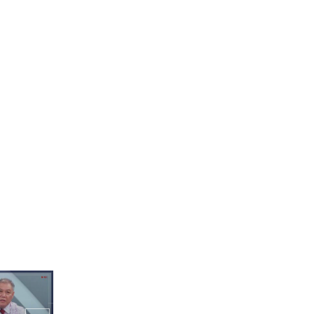
MBCevery1 l #DearMyFir
을 다시 만나
사랑 커플들
stLove l EP.4
야기 <다시,
시첫사랑 l #
 티저2-1
넌 나 벌써 정리한 거야? 너
무 다른 남녀의 이별 속도 l
#하이라이트 l #다시첫사랑
l #MBCevery1 l #DearMy
FirstLove l EP.3
벌써 저래도 되는거야? 첫
데이트부터 스킨십을 하는
커플?! l #하이라이트 l #다
시첫사랑 l #MBCevery1 l
인기