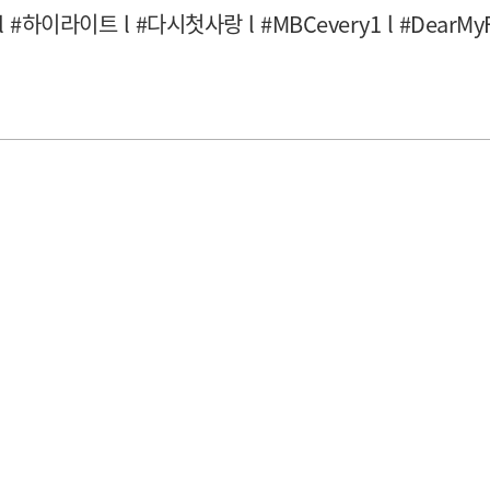
이라이트 l #다시첫사랑 l #MBCevery1 l #DearMyFi