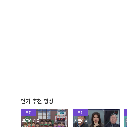
첫사랑을 만나면 일어나는
첫사랑을 소환한 나. 날 기
일
억할까요? l #다시첫사랑 l
#MBCevery1 l 티저3-1
2022.06.07
2022.06.07
그 계절, 나의 첫사랑♥ 설
렘 소환 연애 리얼리티 <다
시, 첫사랑>
2022.05.20
인기 추천 영상
추천
추천
주간아이돌
히든아이
695회
13회