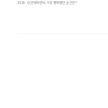
25:16 - Q.연애하면서 가장 행복했던 순간은?
"불편했어요.." 지명과 희
둘이 뭐야~ 이제는 자연스
람 사이에는 무슨 일이? l #
러운 스킨십도 하는 사이? l
다시첫사랑 l #MBCevery1
#다시첫사랑 l #MBCevery
2022.07.04
2022.07.04