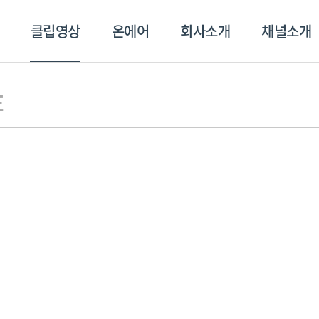
클립영상
온에어
회사소개
채널소개
영상
온에어
회사소개
채널
E
스포츠플러스
트롯869