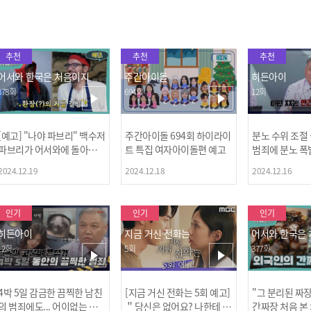
추천
추천
추천
어서와 한국은 처음이지
주간아이돌
히든아이
378회
694회
12회
[예고] "나야 파브리" 백수저
주간아이돌 694회 하이라이
분노 수위 조절
파브리가 어서와에 돌아왔
트 특집 여자아이돌편 예고
범죄에 분노 폭
다! 파브리&레오의 환장(?)
2024.12.19
2024.12.18
2024.12.16
케미 식재료투어!
인기
인기
인기
히든아이
지금 거신 전화는
어서와 한국은
12회
5회
377회
4박 5일 감금한 끔찍한 남친
[지금 거신 전화는 5회 예고]
"그 분리된 짜
[MBC플
의 범죄에도... 어이없는 처
＂당신은 없어요? 나한테 감
간짜장 처음 본