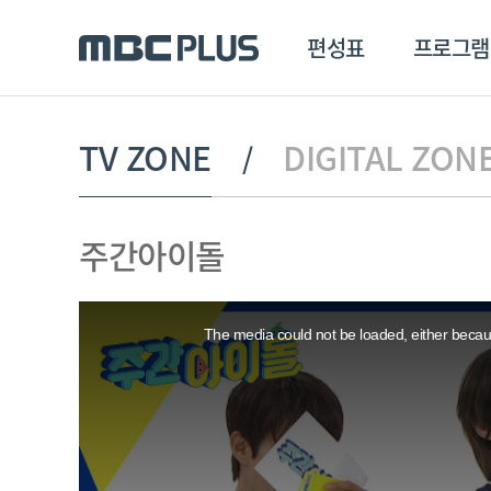
편성표
프로그램
편성표
프로그램
클립
TV ZONE
DIGITAL ZON
MBC 에브리원
방영프로그램
전체
주간아이돌
MBC 스포츠+
종영프로그램
MBC 드라마넷
This
MBC 온
is
a
The media could not be loaded, either becaus
modal
MBC 엠
window.
MBC 디지털
에브리원
ALL THE K-POP