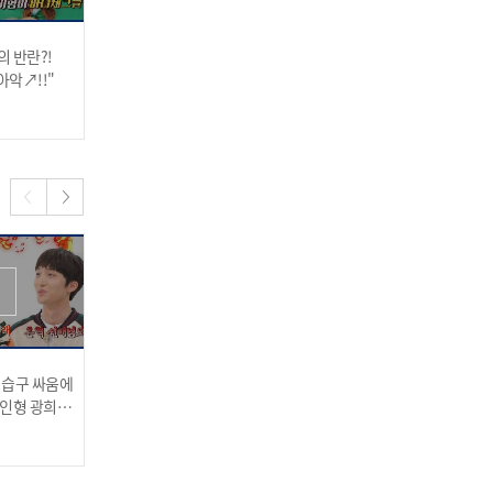
 반란?!
구리다 건일의 급발진 유발
엑디즈★ JYP 소속 인증하
아악↗!!"
하는 엑디즈 동생들?!
는 댄스 메들리 #MANIAC
#POP
2022.07.27
2022.07.27
있지의 랜덤 플레이 댄스 5
연승 도전! "성공 or 실패"
 습구 싸움에
(리얼 100%) 폭주호VS유
인성묘사 1인자 다원! 입대
스니커즈 2배속 댄스까지
 인형 광희ㅋ
태양 "안무 디테일 맞춰↗"
한 인성의 부재가 느껴지는
순간
완벽 성공✨
2022.07.13
2022.07.13