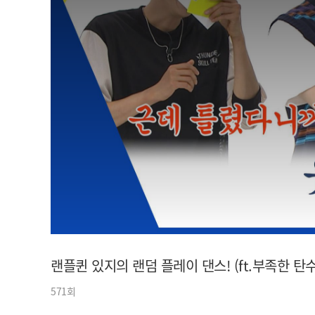
아이돌챔프
셀럽챔프
랜플퀸 있지의 랜덤 플레이 댄스! (ft.부족한 탄
571회