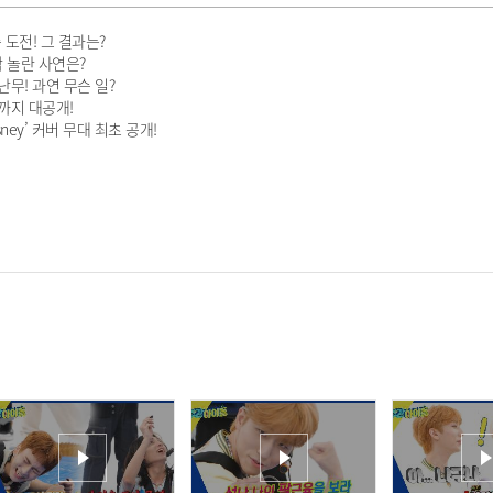
 도전! 그 결과는?
짝 놀란 사연은?
난무! 과연 무슨 일?
기까지 대공개!
sney’ 커버 무대 최초 공개!