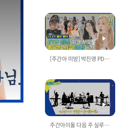
캠] 있지(ITZY) -
♬ l EP.57
1
[주간아 미방] 박진영 PD 앞
에서도 줏대 세울 수 있는
멤버가 👑ITZY👑...?!😱 l E
P.571
주간아이돌 다음 주 실루엣
예고