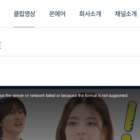
클립영상
온에어
회사소개
채널소개
영상
온에어
회사소개
채널
E
e the server or network failed or because the format is not supported.
스포츠플러스
트롯869