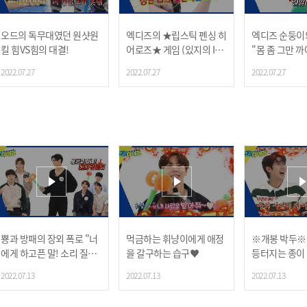
오드의 독무대였던 원샷원
엑디즈의 ★립스틱 펜싱 히
엑디즈 순둥이의
킬 힘VS힘의 대결!
어로즈★ 게임 (있지의 ICY
"몸 좀 그만 까
한 옵션까지!)
2022.07.27
2022.07.27
2022.07.27
뿅과 방패의 장외 폭로 "너
먹금하는 휘냥이에게 애정
※개봉 박두※
에게 하고픈 말! 소리 질러~
을 갈구하는 습구♥
등터지는 종이
↗"
ㅋㅋ
2022.07.13
2022.07.13
2022.07.13