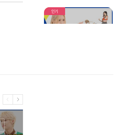
인기
역대급 짜릿함! 대혼돈에
빠진 있지?! ㄷㄷ
얼음물 효과 100점,, 류진x
채령x리아의 "몸으로 말해
요"