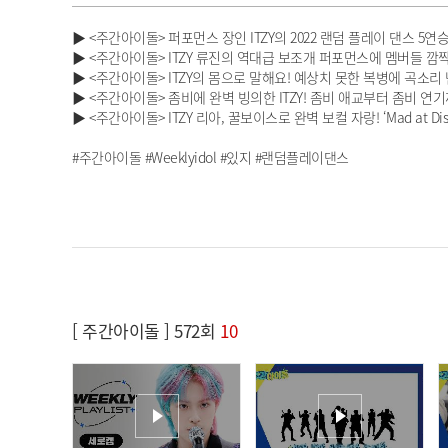
▶ <주간아이돌> 퍼포먼스 장인 ITZY의 2022 랜덤 플레이 댄스 5연승
▶ <주간아이돌> ITZY 류진의 역대급 보조개 퍼포먼스에 멤버들 깜
▶ <주간아이돌> ITZY의 몸으로 말해요! 예상치 못한 복병에 곡소리 
▶ <주간아이돌> 좀비에 완벽 빙의한 ITZY! 좀비 애교부터 좀비 연
▶ <주간아이돌> ITZY 리아, 꿀보이스로 완벽 보컬 자랑! ‘Mad at Di
#주간아이돌 #Weeklyidol #있지 #랜덤플레이댄스
[ 주간아이돌 ] 572회
10