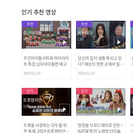
인기 추천 영상
추천
추천
주간아이돌
히든아이
695회
13회
주간아이돌 695회 하이라이
당신의 집이 생중계 되고 있
트 특집 남자아이돌편 예고
다? 예상치 못한 곳에서 일어
나는 불법촬영 범죄!
2024.12.25
2024.12.23
인기
인기
트롯챔피언
주간아이돌
55회
694회
트롯을 사랑하는 모두를 위
현장을 브로드웨이로 만든✨
한 축제, 2024 트롯챔피언
KATSEYE의 노래방 타임🎤