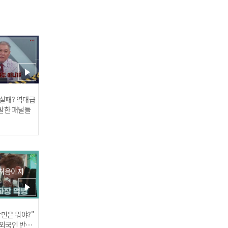
랜플퀸 있지의 랜덤 플레이
댄스! (ft.부족한 탄수화물)
 실패? 역대급
발한 패널들
 처음이지
K-좀비 홀릭♥ ITZYxMIDZ
Y 픽! 생존왕은?!✨
장면은 뭐야?"
러스] 외부감사인 선임 공고
 외국인 반응