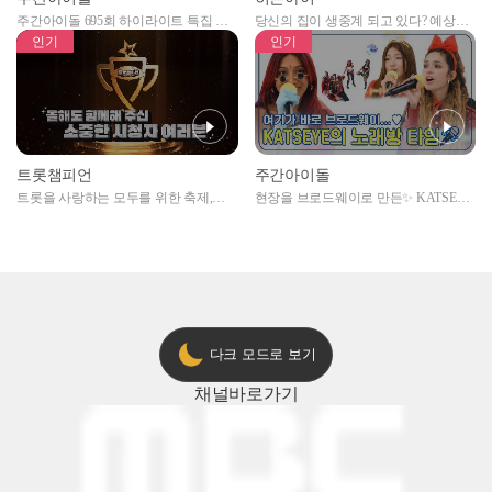
주간아이돌 695회 하이라이트 특집 남
당신의 집이 생중계 되고 있다? 예상치
자아이돌편 예고
못한 곳에서 일어나는 불법촬영 범죄!
인기
인기
트롯챔피언
주간아이돌
트롯을 사랑하는 모두를 위한 축제,
현장을 브로드웨이로 만든✨ KATSEYE
2024 트롯챔피언 어워즈 l <트롯챔피언
의 노래방 타임🎤
> 55회 l 12월 19일 (목) 저녁 8시 MBC
ON 방송 [예고]
다크 모드로 보기
채널
바로가기