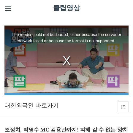
클립영상
This
is
a
The media could not be loaded, either because the server or
modal
window.
network failed or because the format is not supported.
대한외국인
조정치, 박명수 MC 김용만까지! 피해 갈 수 없는 양치