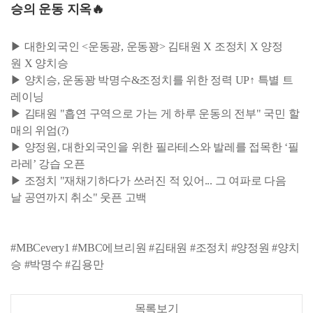
승의 운동 지옥🔥
▶ 대한외국인 <운동광, 운동꽝> 김태원 X 조정치 X 양정
원 X 양치승
▶ 양치승, 운동꽝 박명수&조정치를 위한 정력 UP↑ 특별 트
레이닝
▶ 김태원 "흡연 구역으로 가는 게 하루 운동의 전부" 국민 할
매의 위엄(?)
▶ 양정원, 대한외국인을 위한 필라테스와 발레를 접목한 ‘필
라레’ 강습 오픈
▶ 조정치 "재채기하다가 쓰러진 적 있어... 그 여파로 다음
날 공연까지 취소" 웃픈 고백
#MBCevery1 #MBC에브리원 #김태원 #조정치 #양정원 #양치
승 #박명수 #김용만
목록보기