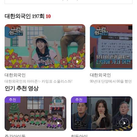
대한외국인 197회
10
대한외국인
대한외국인
대한외국인의 아마존✨ 카잉표 소울리스좌!
90년대 단양에서 00을 했던 
인기 추천 영상
추천
추천
주간아이돌
히든아이