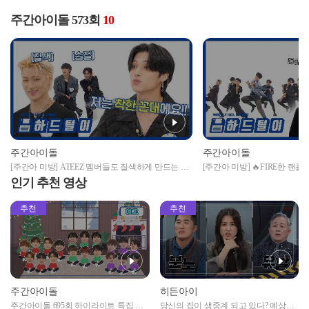
주간아이돌 573회
10
주간아이돌
주간아이돌
[주간아 미방] ATEEZ 멤버들도 질색하게 만드는 찐
[주간아 미방] 🔥FIRE한 랜플댄 하드털이🔥 ATEEZ
꼰대 우영😱 (고통받는 KQ 연습생..☆) l EP.573
가 추는 BTS의 불타오르네 l EP.
인기 추천 영상
추천
추천
주간아이돌
히든아이
주간아이돌 695회 하이라이트 특집 남
당신의 집이 생중계 되고 있다? 예상치