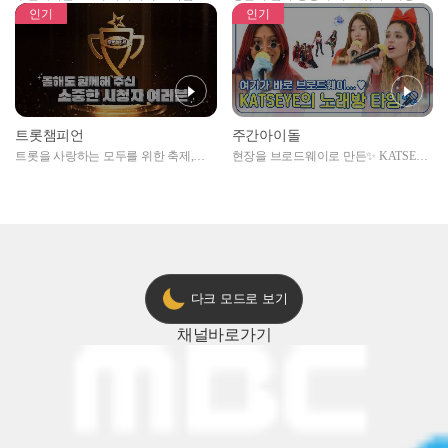
자아이돌편 예고
못한 곳에서 일어나는 불법촬영 범죄!
인기
인기
트롯챔피언
주간아이돌
트롯을 사랑하는 모두를 위한 축제,
현장을 브로드웨이로 만든✨ KATSEYE
2024 트롯챔피언 어워즈 l <트롯챔피언
의 노래방 타임🎤
> 55회 l 12월 19일 (목) 저녁 8시 MBC
ON 방송 [예고]
다크 모드로 보기
채널
바로가기