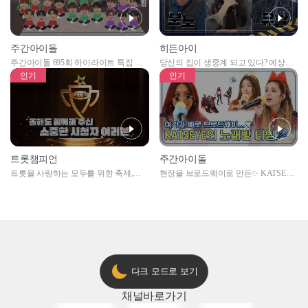
주간아이돌
히든아이
주간아이돌 695회 하이라이트 특집 남
당신의 집이 생중계 되고 있다? 예상치
자아이돌편 예고
못한 곳에서 일어나는 불법촬영 범죄!
인기
인기
트롯챔피언
주간아이돌
트롯을 사랑하는 모두를 위한 축제,
현장을 브로드웨이로 만든✨ KATSEYE
2024 트롯챔피언 어워즈 l <트롯챔피언
의 노래방 타임🎤
> 55회 l 12월 19일 (목) 저녁 8시 MBC
ON 방송 [예고]
다크 모드로 보기
채널
바로가기