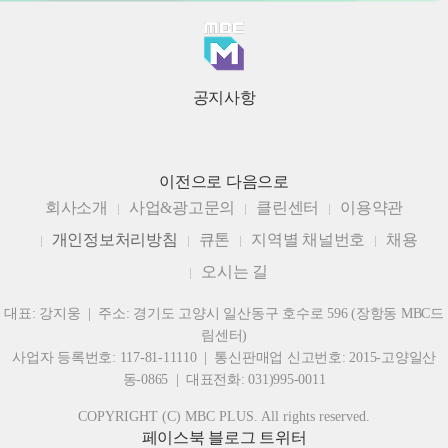
공지사항
이전으로
다음으로
회사소개
사업&광고문의
클린센터
이용약관
개인정보처리방침
큐톤
지역별 채널번호
채용
오시는 길
대표: 강지웅 | 주소: 경기도 고양시 일산동구 호수로 596 (장항동 MBC드
림센터)
사업자 등록번호: 117-81-11110 | 통신판매업 신고번호: 2015-고양일산
동-0865 | 대표전화: 031)995-0011
COPYRIGHT (C) MBC PLUS. All rights reserved.
페이스북
블로그
트위터