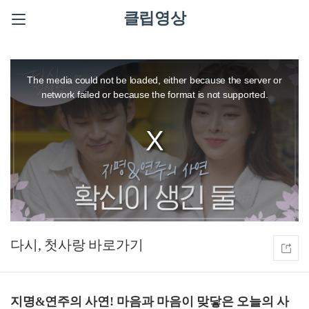
클립영상
This
is
a
The media could not be loaded, either because the server or
modal
window.
network failed or because the format is not supported.
다시, 첫사랑
지명&연주의 사연! 마음과 마음이 맞닿은 오늘의 사