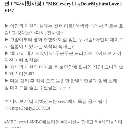
연 l #다시첫사랑 l #MBCevery1 l #DearMyFirstLove l
EP.7
▶ 이랑과 아현의 설레는 첫 데이트! 어색함 속에서 싹트는 호
감! 그 상대는? <다시, 첫사랑>
▶ 고양이부터 영화 취향까지 잘 맞는 두 사람! 아현과 데이트
로 숨통이 트였다는 제석의 속내는?
▶ ‘최고의 데이트였어요’ 두근두근 드라이브 데이트로 가까
워진 이랑 & 한슬!
▶ 제석과 아현의 데이트 후 불안감에 휩싸인 지안! 그녀의 솔
직한 속마음은?
▶ 마음 정리 후 적극 모드 돌입한 한별!? 한별과 깜짝 노래
방 데이트를 즐긴 주인공은 누구!?
☞ 다시보기 및 비하인드는 seezn에서 독점 공개 됩니
다 : https://bit.ly/3OJTvOt
#MBCevery1 #MBC에브리원 #다시첫사랑 #고백 #사연 #속마