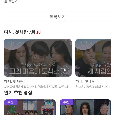
음 #편지
목록보기
다시, 첫사랑 7회
10
다시, 첫사랑
다시, 첫사랑
지안&아현&제석의 사연, 2명에게 편지를 받은 제석
한슬&이랑&영배의 사연... 난 
이의 마음은? l #다시첫사랑 l #MBCevery1 l
랑 l #MBCevery1 l #DearMyFirst
인기 추천 영상
#DearMyFirstLove l EP.7
추천
추천