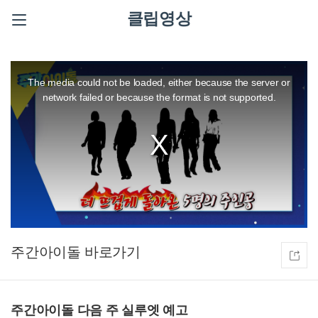
클립영상
This
is
a
The media could not be loaded, either because the server or
modal
window.
network failed or because the format is not supported.
주간아이돌
주간아이돌 다음 주 실루엣 예고