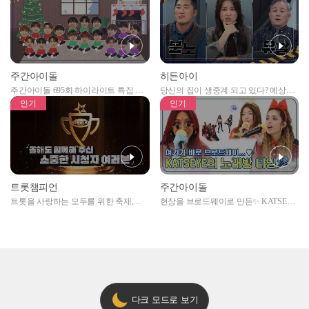
주간아이돌
히든아이
주간아이돌 695회 하이라이트 특집 남
당신의 집이 생중계 되고 있다? 예상치
자아이돌편 예고
못한 곳에서 일어나는 불법촬영 범죄!
인기
인기
트롯챔피언
주간아이돌
트롯을 사랑하는 모두를 위한 축제,
현장을 브로드웨이로 만든✨ KATSEYE
2024 트롯챔피언 어워즈 l <트롯챔피언
의 노래방 타임🎤
> 55회 l 12월 19일 (목) 저녁 8시 MBC
ON 방송 [예고]
다크 모드로 보기