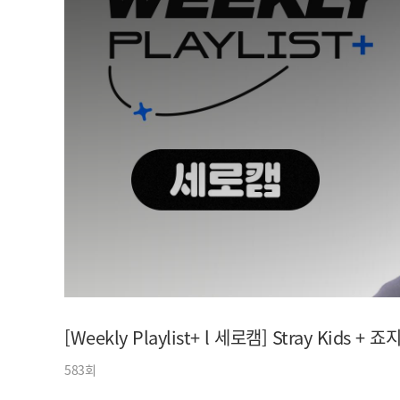
아이돌챔프
셀럽챔프
[Weekly Playlist+ l 세로캠] Stray Kids
+ 죠지
583회