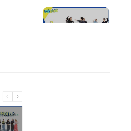
☆랜플 최초☆ 콘서트 버전
을 보여주는 스키즈
"스페셜"MC "한"이 지켜
보는 2022 랜플🕺