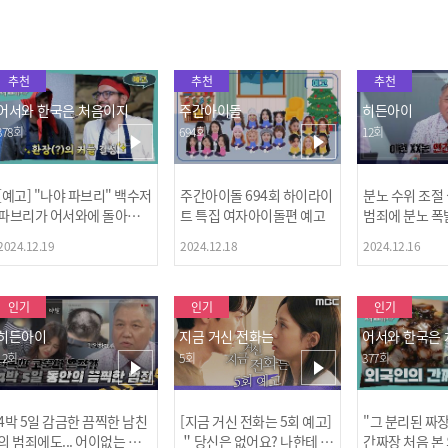
추천
추천
추천
어서와 한국은 처음이지
주간아이돌
히든아이
378회
694회
12회
[예고] "나야 파브리" 백수저
주간아이돌 694회 하이라이
분노 수위 조절
파브리가 어서와에 돌아왔
트 특집 여자아이돌편 예고
범죄에 분노 폭
다! 파브리&레오의 환장(?)
2024.12.19
2024.12.18
2024.12.16
케미 식재료투어!
인기
인기
인기
히든아이
지금 거신 전화는
어서와 한국은
12회
5회
377회
4박 5일 감금한 끔찍한 남친
[지금 거신 전화는 5회 예고]
"그 분리된 짜
[MBC플
의 범죄에도... 어이없는 처
＂당신은 없어요? 나한테 감
간짜장 처음 본