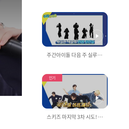
캠] Stray Kids
+ 죠지 <좋
아해..> FULL ver. ♬ l EP.5
83
주간아이돌 다음 주 실루엣
예고
인기
스키즈 마지막 3차 시도! 이
번에는 성공하겠지...?