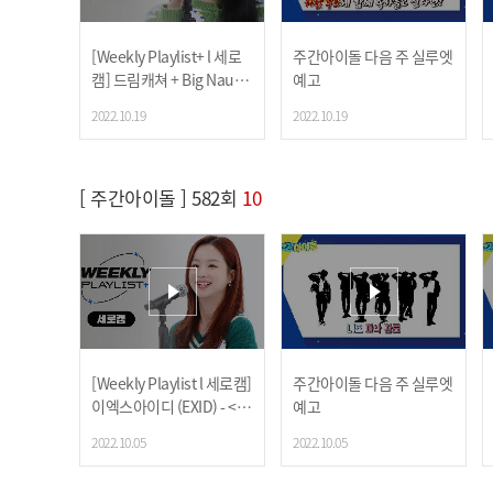
[Weekly Playlist+ l 세로
주간아이돌 다음 주 실루엣
캠] 드림캐쳐
+ Big Naugh
예고
ty(서동현) <정이라고 하자
2022.10.19
2022.10.19
> FULL ver. ♬ l EP.584
[ 주간아이돌 ] 582회
10
[Weekly Playlist l 세로캠]
주간아이돌 다음 주 실루엣
이엑스아이디 (EXID) - <위
예고
아래+내일해+IDK>♬ l E
2022.10.05
2022.10.05
P.582