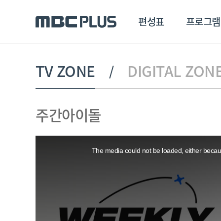
편성표
프로그램
편성표
프로그램
클립
TV ZONE
DIGITAL ZON
MBC 에브리원
방영프로그램
전체
주간아이돌
MBC 스포츠+
종영프로그램
MBC 드라마넷
This
MBC 온
is
a
The media could not be loaded, either becaus
modal
MBC 엠
window.
MBC 디지털
에브리원
ALL THE K-POP