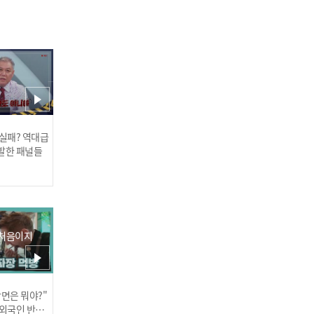
그 누구보다 남들보다 다르
게 불의를 피하는 한쿼카❤
 실패? 역대급
발한 패널들
 처음이지
스키즈 "순둥아기" 필릭스
화내는 4단계(╬▔皿▔)╯
장면은 뭐야?"
러스] 외부감사인 선임 공고
 외국인 반응