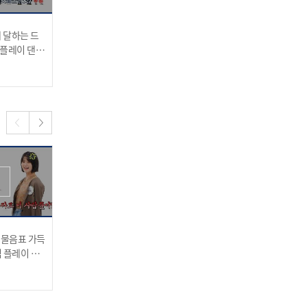
에 달하는 드
"인썸니아 선정" 드림캐쳐
까탈스럽고 주당인 수아가
 플레이 댄
멤버가 내 시어머니였다
시어머니라면..? (나 죽어..)
면..?
2022.10.19
2022.10.19
서로의 마음보다 공약(?)에
끌린 한&리노
" 물음표 가득
꼬봉(?) 하니의 Savage 에
내가 어디가 어때서!!! 룸메
한쿼카의 감당 못 할 공약
덤 플레이 댄
피소드 "훔쳐가지 마시
로 만나면 나랑 진짜 안 맞
오!!"ㅋㅋㅋㅋ
는 멤버
"화를 내도 참아줄 수 있
2022.10.05
2022.10.05
다!"