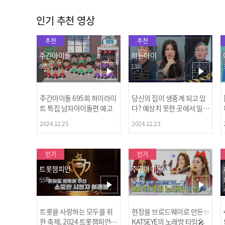
인기 추천 영상
추천
추천
주간아이돌
히든아이
695회
13회
주간아이돌 695회 하이라이
당신의 집이 생중계 되고 있
트 특집 남자아이돌편 예고
다? 예상치 못한 곳에서 일어
나는 불법촬영 범죄!
2024.12.25
2024.12.23
인기
인기
트롯챔피언
주간아이돌
55회
694회
트롯을 사랑하는 모두를 위
현장을 브로드웨이로 만든✨
한 축제, 2024 트롯챔피언
KATSEYE의 노래방 타임🎤