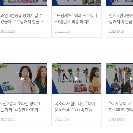
과연 3연승을 향해서 갈 수
"드림캐쳐" 에라 모르겠다
전적 2전 2승
있을까..? 드림캐쳐 랜플댄
~ 💃광란의 막춤 파티💃
림캐쳐의 랜덤
3차 시도 결과는?
스!
2022.10.19
2022.10.19
2022.10.19
6전 2승의 초라한 성적표
곡소리가 절로나는 "아예
"이게 뭐야..?
는 가라! 각성한 EXID의 랜
(Ah Yeah)" 2배속 랜플댄
한 EXID의 랜
플댄 결과는?!
X_X
스
2022.10.05
2022.10.05
2022.10.05