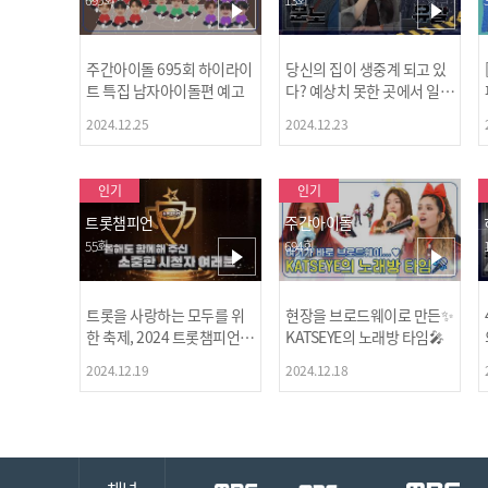
주간아이돌 695회 하이라이
당신의 집이 생중계 되고 있
트 특집 남자아이돌편 예고
다? 예상치 못한 곳에서 일어
나는 불법촬영 범죄!
2024.12.25
2024.12.23
인기
인기
트롯챔피언
주간아이돌
55회
694회
트롯을 사랑하는 모두를 위
현장을 브로드웨이로 만든✨
한 축제, 2024 트롯챔피언
KATSEYE의 노래방 타임🎤
어워즈 l <트롯챔피언> 55회
2024.12.19
2024.12.18
l 12월 19일 (목) 저녁 8시 M
BC ON 방송 [예고]