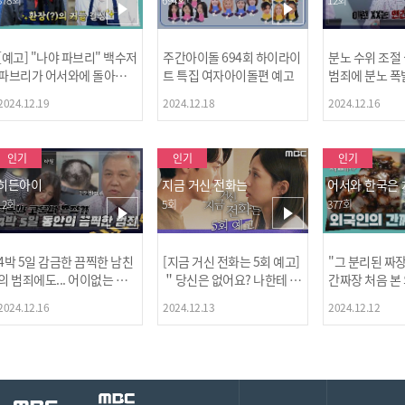
[예고] "나야 파브리" 백수저
주간아이돌 694회 하이라이
분노 수위 조절
파브리가 어서와에 돌아왔
트 특집 여자아이돌편 예고
범죄에 분노 폭
다! 파브리&레오의 환장(?)
2024.12.19
2024.12.18
2024.12.16
케미 식재료투어!
인기
인기
인기
히든아이
지금 거신 전화는
어서와 한국은
12회
5회
377회
4박 5일 감금한 끔찍한 남친
[지금 거신 전화는 5회 예고]
"그 분리된 짜
[MBC플
의 범죄에도... 어이없는 처
＂당신은 없어요? 나한테 감
간짜장 처음 본
벌에 걱정과 분노를 느낀 출
추고 있는 거＂
ㅋㅋㅋㅋ
2024.12.16
2024.12.13
2024.12.12
연자들🔥🔥🔥
[공지] 2