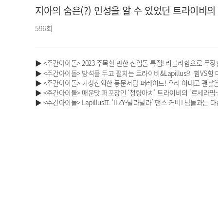
지아의 숨은(?) 인성을 알 수 있었던 트라이비의
아이돌챔프
셀럽챔프
596회
▶ <주간아이돌> 2023 주목할 만한 신입돌 특집! 러블리함으로 무장한 
▶ <주간아이돌> 방석을 두고 펼치는 트라이비&Lapillus의 힘VS힘
▶ <주간아이돌> 기상천외한 동문서답 퍼레이드! 우리 이대로 괜찮을까.
▶ <주간아이돌> 매운맛 퍼포장인 ‘청량아치’ 트라이비의 ‘르세라핌-ANT
▶ <주간아이돌> Lapillus표 ‘ITZY-달라달라’ 댄스 커버! 남들과