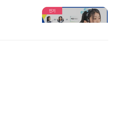
인기
❤귀여움 폭발❤ 셀프로 정
답 공개해버린 하은이
같은 팀 아니랄까 봐... 오답
음 주 실루엣
까지 똑같은 트라이비🤣