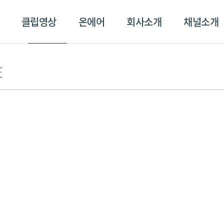
클립영상
온에어
회사소개
채널소개
영상
온에어
회사소개
채널
E
스포츠플러스
트롯869