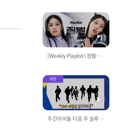
TRI.BE - ANTIFRAGILE (원
곡 : LE SSERAFIM) (트라
이비 - 안티프래자일) l EP.
596
[Weekly Playlist l 짐벌캠]
Lapillus - DALLA DALLA
(원곡 : ITZY) (라필루스 - 달
라달라) l EP.596
추천
주간아이돌 다음 주 실루엣
예고