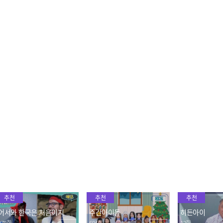
[주간아 4K캠ㅣ현장음ve
주간아이돌 다음 주 실루엣
대망의 결승전
r.] WayV - Phantom (Eng
예고
텐 VS 슬로우
lish Ver.) (웨이비 - 팬텀) l
과연 최종 승자
2023.01.11
2023.01.11
2023.01.11
EP.595
위플리 곡 선정에 삐진 혁
다양한 애교가 가득😍 양
텐 & 샤오쥔 &
MC를 위한 WayV의 급 헌
양 & 텐 & 헨드리의 오또케
레이 댄스 빅매
정(?) 무대~
송❤
2023.01.11
2023.01.11
2023.01.11
추천
추천
추천
어서와 한국은 처음이지
주간아이돌
히든아이
378회
694회
12회