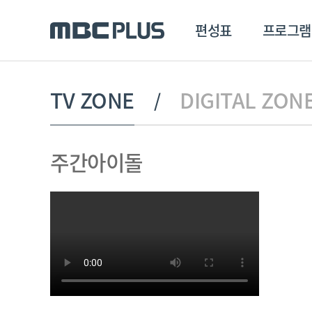
편성표
프로그램
편성표
프로그램
클립
TV ZONE
DIGITAL ZON
MBC 에브리원
방영프로그램
전체
주간아이돌
MBC 스포츠+
종영프로그램
MBC 드라마넷
MBC 온
MBC 엠
MBC 디지털
에브리원
ALL THE K-POP