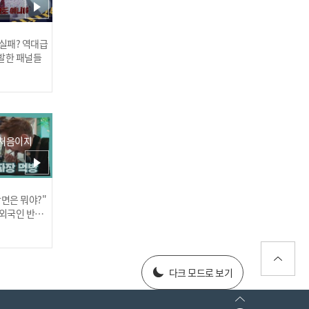
 실패? 역대급
발한 패널들
온갖 공격에도 끄떡하지 않
는 08년생 하은의 파워🔥
(Feat. 송선의 틈새 헬스)
 처음이지
장면은 뭐야?"
러스] 외부감사인 선임 공고
 외국인 반응
025년 재무제표
다크 모드로 보기