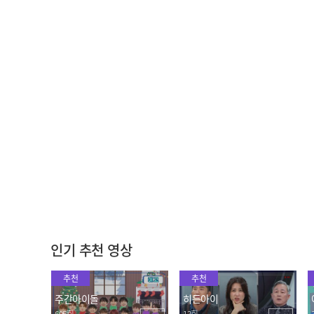
[주간아 미방] ✨쿤 매직쇼
[주간아 짐벌캠ㅣ4K] Way
에 오신 걸 환영합니다✨ 제
V - Phantom (English Ve
작진들과 MC들을 깜짝 놀
r.) (웨이비 - 팬텀) l EP.595
2023.01.11
2023.01.11
라게 한 쿤의 카드마술🃏 l E
P.595
"얘들아 뭐 하니?!" 신기념
쿤 MC와 함께하는 WayV
슬로우 묵찌빠를 보여주는
의 "묵찌빠 뿅망치는 처음
헨드리와 양양🤣
이지?"
2023.01.11
2023.01.11
인기 추천 영상
추천
추천
주간아이돌
히든아이
695회
13회