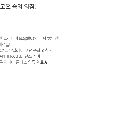
 고요 속의 외침!
트라이비&Lapillus의 매력 大발산!
 대격돌!
..? <릴레이 고요 속의 외침>
IFRAGILE’ 댄스 커버 무대!
는 다른 어나더 클래스 입증 완료★