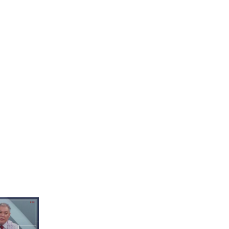
 스피드 퀵
 공격러 양양
는?!
👊젊음 파워 하은 VS 보디
빌더 기대주 송선👊 과연
승리자는?!
 양양 랜덤 플
치👊
게임하다가 결국 야채튀김
이 된 트라필루스🍤