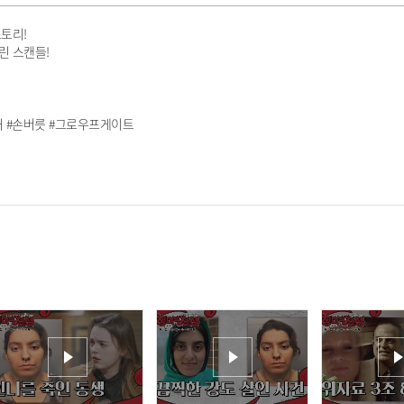
토리!
린 스캔들!
네거 #손버릇 #그로우프게이트