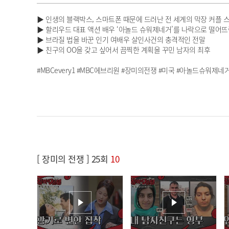
▶ 인생의 블랙박스, 스마트폰 때문에 드러난 전 세계의 막장 커플 스
▶ 할리우드 대표 액션 배우 ‘아놀드 슈워제네거’를 나락으로 떨어뜨
▶ 브라질 법을 바꾼 인기 여배우 살인사건의 충격적인 전말
▶ 친구의 OO을 갖고 싶어서 끔찍한 계획을 꾸민 남자의 최후
#MBCevery1 #MBC에브리원 #장미의전쟁 #미국 #아놀드슈워제
[ 장미의 전쟁 ] 25회
10