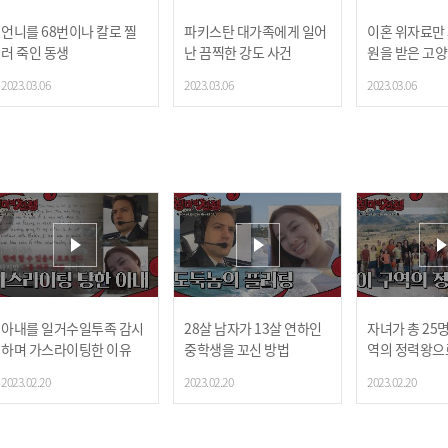
언니를 68번이나 칼로 찔
파키스탄 대가족에게 일어
이혼 위자료만 
러 죽인 동생
난 끔찍한 강도 사건
원을 받은 고
2023.03.06
2023.03.06
2023.03.06
아내를 일거수일투족 감시
28살 남자가 13살 연하인
자녀가 총 25명
하며 가스라이팅한 이유
중학생을 꼬신 방법
역의 정력왕으
2023.02.20
2023.02.20
2023.02.20