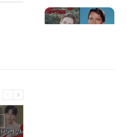
아버지를 아버지라 부르지
못하고... 할리우드판 홍길
동 '조셉 바에나'
((그로우프 게이트 오픈))
나쁜 손으로 유명한 아놀드
슈워제네거