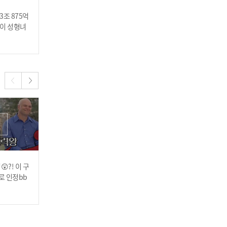
3조 875억
남편의 사랑을 받으려 성형
"갈색 머리한 바비를 좋아
양이 성형녀
수술 비용만 49억 원을 사
하지 않아", 현실판 바비&
용한 여성
켄 커플이 헤어진 이유
2023.03.06
2023.03.06
형량을 절반도 안 채운 살인
자가 로스쿨에 진학?!
😲?! 이 구
한 남자를 사랑한 두 여자
한 남자를 사랑한 세쌍둥이
로 인정bb
의 사랑의 공조 (feat. 신박
의 황당한 결론 ☞ 남편 ○
질투의 화신들의 ○○ ○○
한 혼인신고)
○?!
2023.02.20
2023.02.20
결의를 보여주는 중요부위
문신😨