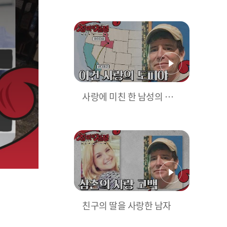
범죄자&아버지와의 평행
이론
사랑에 미친 한 남성의 극악
무도한 행동
친구의 딸을 사랑한 남자