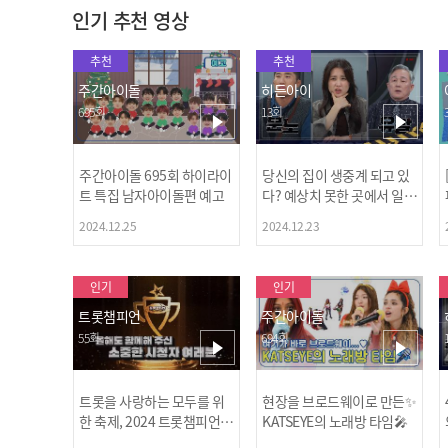
인기 추천 영상
추천
추천
주간아이돌
히든아이
695회
13회
주간아이돌 695회 하이라이
당신의 집이 생중계 되고 있
트 특집 남자아이돌편 예고
다? 예상치 못한 곳에서 일어
나는 불법촬영 범죄!
2024.12.25
2024.12.23
인기
인기
트롯챔피언
주간아이돌
55회
694회
트롯을 사랑하는 모두를 위
현장을 브로드웨이로 만든✨
한 축제, 2024 트롯챔피언
KATSEYE의 노래방 타임🎤
어워즈 l <트롯챔피언> 55회