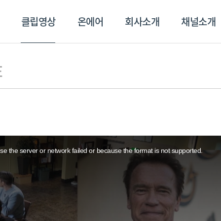
클립영상
온에어
회사소개
채널소개
영상
온에어
회사소개
채널
E
e the server or network failed or because the format is not supported.
스포츠플러스
트롯869