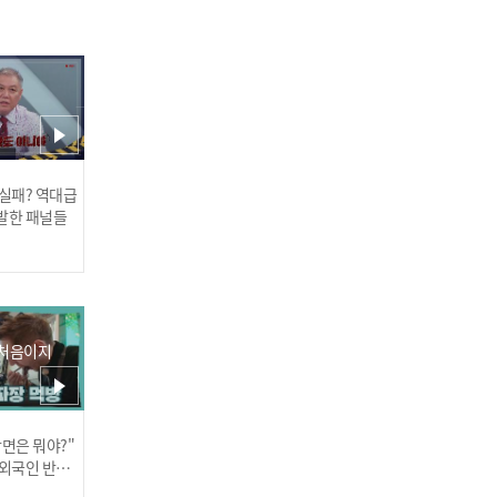
SNS에 애인 자랑하다 저격
당해 🐶망신 당한 사연
 실패? 역대급
발한 패널들
 처음이지
23명의 여자와 동시에 연애
하기 위한 남자의 방법
장면은 뭐야?"
러스] 외부감사인 선임 공고
 외국인 반응