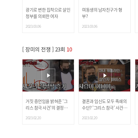
광기로 변한 집착으로 살인
여동생의 남자친구가 형
청부를 의뢰한 여자
부?
2023.03.06
2023.03.06
[ 장미의 전쟁 ] 23회
10
거짓 증언임을 밝혀준 '그
결혼과 임신도 모두 족쇄의
리스 참극 사건'의 결정적
수단? '그리스 참극' 사건의
인 증거!
전말
2023.02.20
2023.02.20