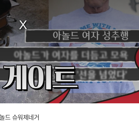
 아놀드 슈워제네거