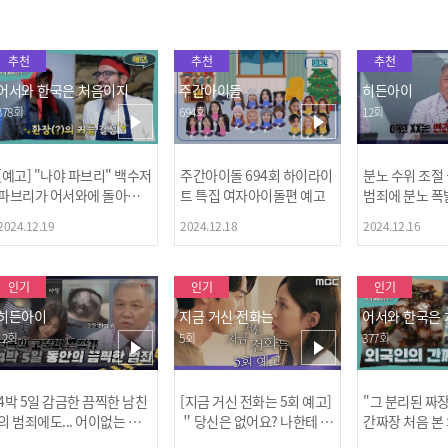
추천
추천
추천
어서와 한국은 처음이지
주간아이돌
히든아이
378회
694회
12회
[예고] "나야 파브리" 백수저
주간아이돌 694회 하이라이
분노 수위 조절
파브리가 어서와에 돌아왔
트 특집 여자아이돌편 예고
범죄에 분노 폭
다! 파브리&레오의 환장(?)
2024.12.19
2024.12.18
2024.12.16
케미 식재료투어!
인기
인기
인기
히든아이
지금 거신 전화는
어서와 한국은
12회
5회
377회
4박 5일 감금한 끔찍한 남친
[지금 거신 전화는 5회 예고]
"그 분리된 짜
[MBC플
의 범죄에도... 어이없는 처
＂당신은 없어요? 나한테 감
간짜장 처음 본
벌에 걱정과 분노를 느낀 출
추고 있는 거＂
ㅋㅋㅋㅋ