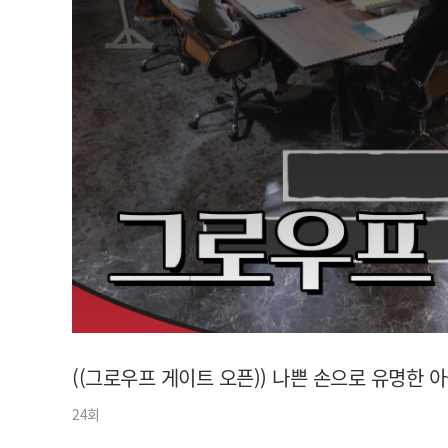
아이돌챔프
셀럽챔프
((그로우프 게이트 오픈)) 나쁜 손으로 유명한
24회