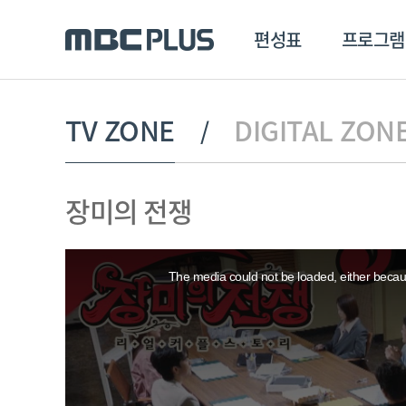
편성표
프로그램
편성표
프로그램
클립
TV ZONE
DIGITAL ZON
MBC 에브리원
방영프로그램
전체
장미의 전쟁
MBC 스포츠+
종영프로그램
MBC 드라마넷
This
MBC 온
is
a
The media could not be loaded, either becaus
modal
MBC 엠
window.
MBC 디지털
에브리원
ALL THE K-POP