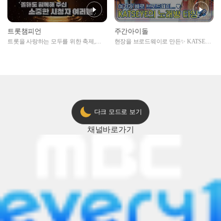
트롯챔피언
주간아이돌
트롯을 사랑하는 모두를 위한 축제,
현장을 브로드웨이로 만든✨ KATSEYE
2024 트롯챔피언 어워즈 l <트롯챔피언
의 노래방 타임🎤
> 55회 l 12월 19일 (목) 저녁 8시 MBC
ON 방송 [예고]
다크 모드로 보기
채널
바로가기