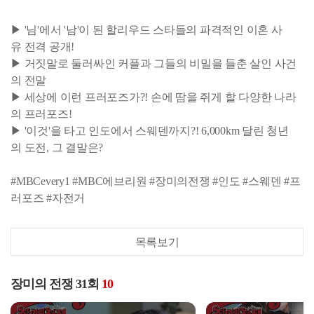
▶ '님'에서 '남'이 된 할리우드 스타들의 파격적인 이혼 사
유 전격 공개!
▶ 거짓말로 둘러싸인 커플과 그들의 비밀을 들춘 살인 사건
의 전말
▶ 세상에 이런 프러포즈가?! 손에 땀을 쥐게 할 다양한 나라
의 프러포즈!
▶ '이것'을 타고 인도에서 스웨덴까지?! 6,000km 달린 청년
의 도전, 그 결말은?
#MBCevery1 #MBC에브리원 #장미의전쟁 #인도 #스웨덴 #프
러포즈 #자전거
목록보기
장미의 전쟁 31회
10