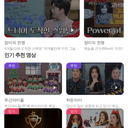
장미의 전쟁
장미의 전쟁
4개월 만에 도착한 스웨덴! 16개월만에 지킨 그날의
목숨을 건 6,000km의 자전거 여정 
약속✨
인기 추천 영상
추천
추천
주간아이돌
히든아이
주간아이돌 695회 하이라이트 특집 남
당신의 집이 생중계 되고 있다? 예상치
자아이돌편 예고
못한 곳에서 일어나는 불법촬영 범죄!
인기
인기