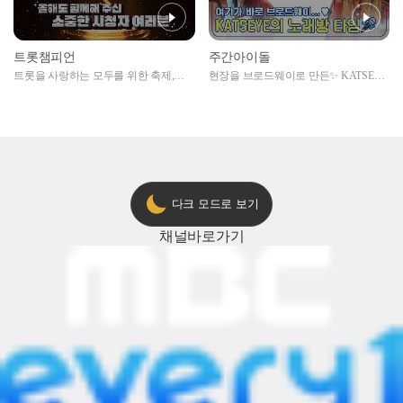
트롯챔피언
주간아이돌
트롯을 사랑하는 모두를 위한 축제,
현장을 브로드웨이로 만든✨ KATSEYE
2024 트롯챔피언 어워즈 l <트롯챔피언
의 노래방 타임🎤
> 55회 l 12월 19일 (목) 저녁 8시 MBC
ON 방송 [예고]
다크 모드로 보기
채널
바로가기