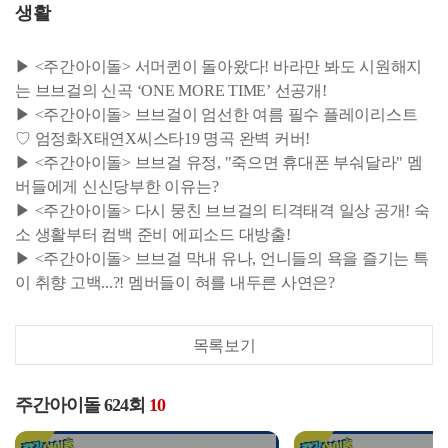
생활
▶ <주간아이돌> 서머퀸이 돌아왔다! 바라만 봐도 시원해지
는 브브걸의 신곡 ‘ONE MORE TIME’ 선공개!
▶ <주간아이돌> 브브걸이 엄선한 여름 필수 플레이리스트
♡ 엄정화X태연X씨스타19 명곡 완벽 커버!
▶ <주간아이돌> 브브걸 유정, "죽으면 휴대폰 부숴달라" 멤
버들에게 신신당부한 이유는?
▶ <주간아이돌> 다시 뭉친 브브걸의 티격태격 일상 공개! 숙
소 생활부터 컴백 준비 에피소드 대방출!
▶ <주간아이돌> 브브걸 막내 유나, 언니들의 욕을 즐기는 특
이 취향 고백...?! 멤버들이 혀를 내두른 사연은?
목록보기
주간아이돌 624회
10