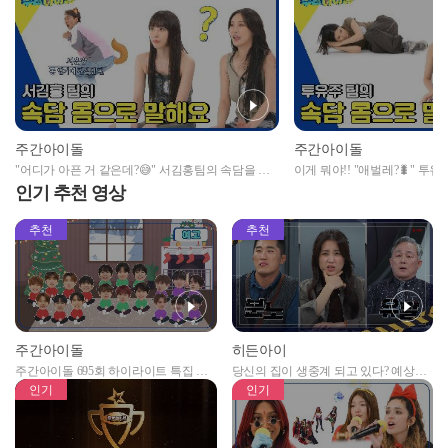
주간아이돌
주간아이돌
"어디가 아픈 거 같은데?😅" 서김홍팀의 속담을 몸
이게 뭐야!! "애벌레?🐛" 
으로 말해요
말해요
인기 추천 영상
추천
추천
주간아이돌
히든아이
주간아이돌 695회 하이라이트 특집 남
당신의 집이 생중계 되고 있다? 예상치
자아이돌편 예고
못한 곳에서 일어나는 불법촬영 범죄!
인기
인기