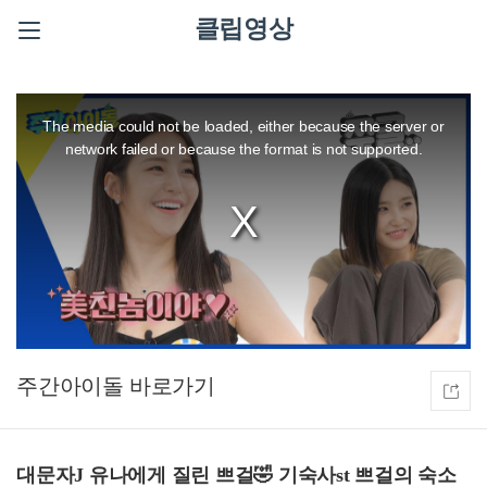
클립영상
This
is
a
The media could not be loaded, either because the server or
modal
window.
network failed or because the format is not supported.
주간아이돌
대문자J 유나에게 질린 쁘걸🤣 기숙사st 쁘걸의 숙소