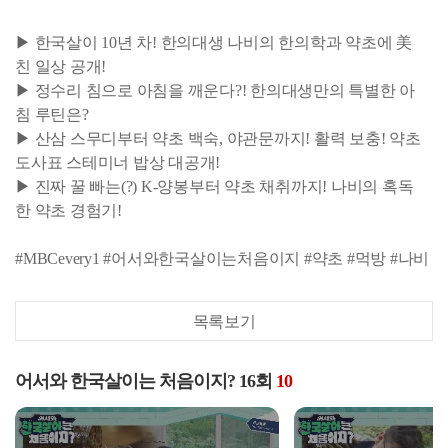
▶ 한국살이 10년 차! 한의대생 나비의 한의학과 약초에 美
친 일상 공개!
▶ 정수리 침으로 아침을 깨운다?! 한의대생만의 특별한 아
침 루틴은?
▶ 산삼 스무디부터 약초 백숙, 야관문까지! 활력 보충! 약초
도사표 스테미너 밥상 대공개!
▶ 진짜 꿀 빠는(?) K-양봉부터 약초 채취까지! 나비의 혹독
한 약초 경험기!
#MBCevery1 #어서와한국살이는처음이지 #약초 #먹방 #나비
목록보기
어서와 한국살이는 처음이지? 16회
10