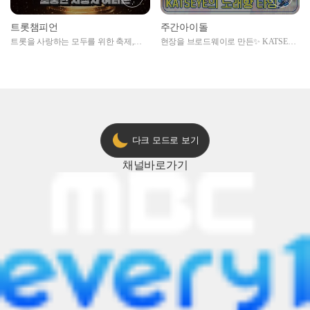
트롯챔피언
주간아이돌
트롯을 사랑하는 모두를 위한 축제,
현장을 브로드웨이로 만든✨ KATSEYE
2024 트롯챔피언 어워즈 l <트롯챔피언
의 노래방 타임🎤
> 55회 l 12월 19일 (목) 저녁 8시 MBC
ON 방송 [예고]
다크 모드로 보기
채널
바로가기