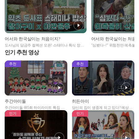
어서와 한국살이는 처음이지?
어서와 한국살이는 처음
도사님의 담금주 컬렉션 오픈! 스태미나 특식 장어
"심봤다~!" 위험천만 예측불
구이x야관문주 먹방
인기 추천 영상
추천
추천
주간아이돌
히든아이
주간아이돌 695회 하이라이트 특집 남
당신의 집이 생중계 되고 있다? 예상치
자아이돌편 예고
못한 곳에서 일어나는 불법촬영 범죄!
인기
인기