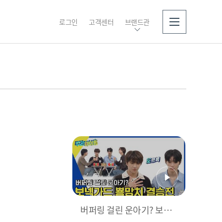
로그인
고객센터
브랜드관
소개
버퍼링 걸린 운아기? 보넥