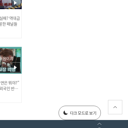
 실패? 역대급
발한 패널들
"숨만 쉬어도 귀여워...💕"
보넥도가 뽑은 최애멤버
는?
 처음이지
장면은 뭐야?"
러스] 외부감사인 선임 공고
 외국인 반응
025년 재무제표
다크 모드로 보기