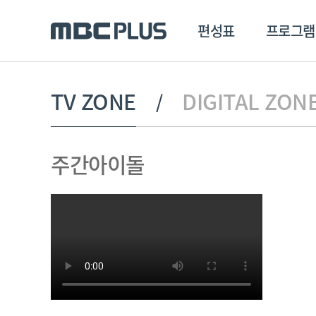
편성표
프로그램
편성표
프로그램
클립
TV ZONE
DIGITAL ZON
MBC 에브리원
방영프로그램
전체
주간아이돌
MBC 스포츠+
종영프로그램
MBC 드라마넷
MBC 온
MBC 엠
MBC 디지털
에브리원
ALL THE K-POP