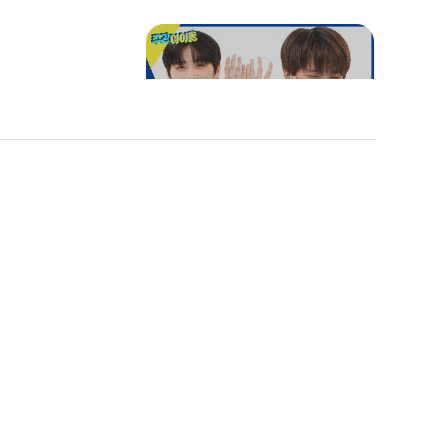
대결🕺
용돈 4배로 주고 싶은 재현
x태산x이한x운학의 오또케
송🥰
무대 위에선 도도한 고양이
에 있어! 단
무대 아래에선 귀염둥이?
영이 밝히는
 진상
성호&리우의 오또케송