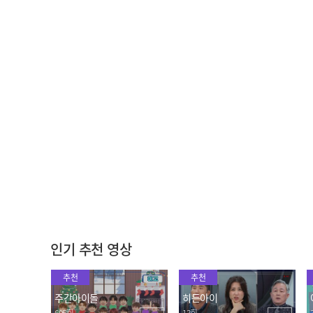
[주간아 미방직캠 4K] 😲
매콤달콤한🌶 나가즈의
우열을 가릴 수 없는 우당
2023.08.30
탕탕 섹시 댄스 배틀🔥 n.S
2023.08.30
Sign 카즈타&로빈&한준 <
카이 - 음(Mmmh)> l EP.6
28
도하의 꿀 보이스에 빠져들
"복화술로 휘파람을 분다
시간💞 도하가 부르는 <하
고?!😲" 엔싸인의 개인기
루의 끝>
大공개
2023.08.30
2023.08.30
인기 추천 영상
추천
추천
주간아이돌
히든아이
695회
13회