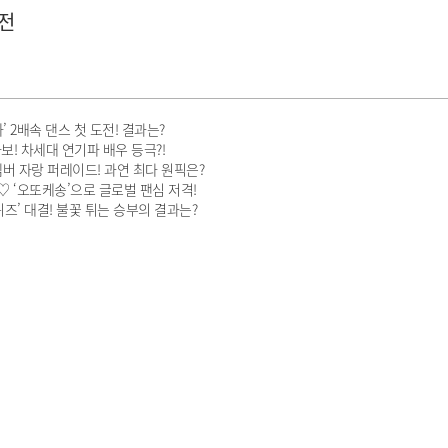
도전
’ 2배속 댄스 첫 도전! 결과는?
보! 차세대 연기파 배우 등극?!
멤버 자랑 퍼레이드! 과연 최다 원픽은?
♡ ‘오또케송’으로 글로벌 팬심 저격!
 퀴즈’ 대결! 불꽃 튀는 승부의 결과는?