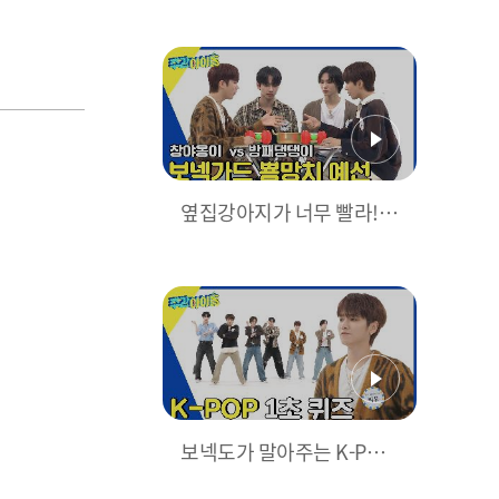
가드 뿅망치 결승전🏆
옆집강아지가 너무 빨라!
방어 폼 美친 보넥가드 뿅
망치 예선
보넥도가 말아주는 K-PO
P? 달다🥰 K-POP 1초 퀴즈