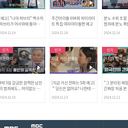
[예고] "나야 파브리" 백수저
주간아이돌 694회 하이라이
분노 수위 조절
파브리가 어서와에 돌아왔
트 특집 여자아이돌편 예고
범죄에 분노 폭
다! 파브리&레오의 환장(?)
2024.12.19
2024.12.18
2024.12.16
케미 식재료투어!
인기
인기
인기
히든아이
지금 거신 전화는
어서와 한국은
12회
5회
377회
4박 5일 감금한 끔찍한 남친
[지금 거신 전화는 5회 예고]
"그 분리된 짜
[MBC플
의 범죄에도... 어이없는 처
＂당신은 없어요? 나한테 감
간짜장 처음 본
벌에 걱정과 분노를 느낀 출
추고 있는 거＂
ㅋㅋㅋㅋ
2024.12.16
2024.12.13
2024.12.12
연자들🔥🔥🔥
[공지] 2