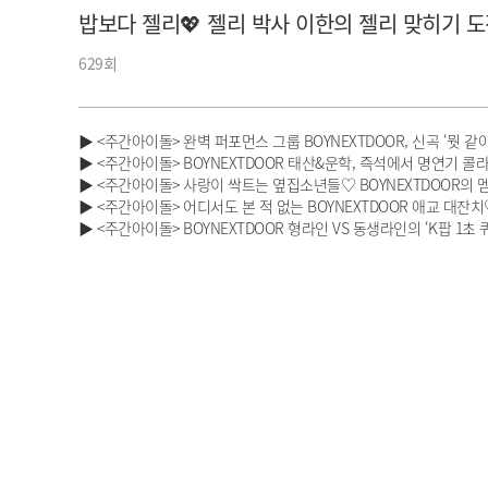
밥보다 젤리💖 젤리 박사 이한의 젤리 맞히기 
아이돌챔프
셀럽챔프
629회
▶ <주간아이돌> 완벽 퍼포먼스 그룹 BOYNEXTDOOR, 신곡 ‘뭣 같아
▶ <주간아이돌> BOYNEXTDOOR 태산&운학, 즉석에서 명연기 콜라
▶ <주간아이돌> 사랑이 싹트는 옆집소년들♡ BOYNEXTDOOR의 
▶ <주간아이돌> 어디서도 본 적 없는 BOYNEXTDOOR 애교 대잔치
▶ <주간아이돌> BOYNEXTDOOR 형라인 VS 동생라인의 ‘K팝 1초