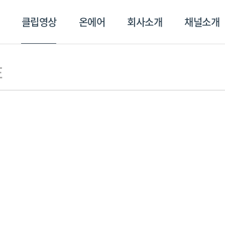
클립영상
온에어
회사소개
채널소개
영상
온에어
회사소개
채널
E
스포츠플러스
트롯869