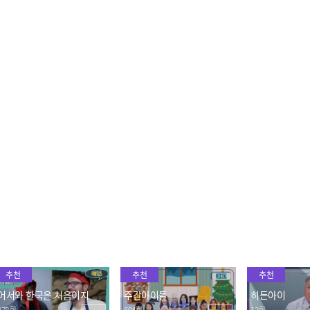
바닥 쓸기도 마다 않는 열
"너 한국인이지?" 일본인
모태 귀염둥이
정🔥 N각형 팀의
이 하는 부산 사투리 오또
으로 애교를 
케송과 로렌스의 공포 애
오또케송
2023.08.30
2023.08.30
2023.08.30
교..?
숨겨왔던 농구 동아리 경력
"공이 손에 붙은 거 같아!
어차피 우승은 
공개?! 엔싸인의 농구왕🏆
🏀" 농구선수 출신 카즈타
인의 맵짱러를 
의 농구공 묘기
2023.08.30
2023.08.30
2023.08.30
추천
추천
추천
어서와 한국은 처음이지
주간아이돌
히든아이
378회
694회
12회