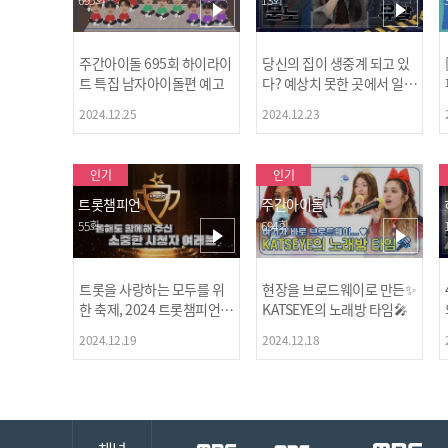
주간아이돌 695회 하이라이
당신의 집이 생중계 되고 있
트 특집 남자아이돌편 예고
다? 예상치 못한 곳에서 일어
나는 불법촬영 범죄!
2024.12.25
2024.12.23
인기
인기
트롯챔피언
주간아이돌
55회
694회
트롯을 사랑하는 모두를 위
현장을 브로드웨이로 만든✨
한 축제, 2024 트롯챔피언
KATSEYE의 노래방 타임🎤
어워즈 l <트롯챔피언> 55회
2024.12.19
2024.12.18
l 12월 19일 (목) 저녁 8시 M
BC ON 방송 [예고]