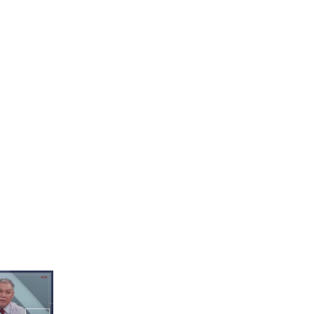
 도하와 온몸
짜내는 한준의
"2배속? 진행시켜!" 보넥도
의 신곡 2배속 댄스
에디?! 엔싸
가려라🌶
댄스가 곧 인생이다.. 댄싱
머신 리우의 프리스타일 댄
스(feat. 창문닦기 비트)