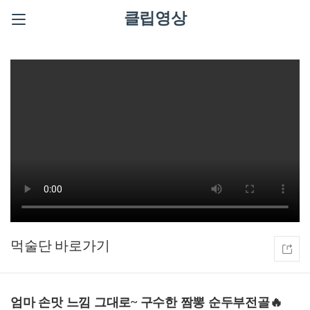
클립영상
먹술단
엄마 손맛 느낌 그대로~ 구수한 짬뽕 순두부전골🔥