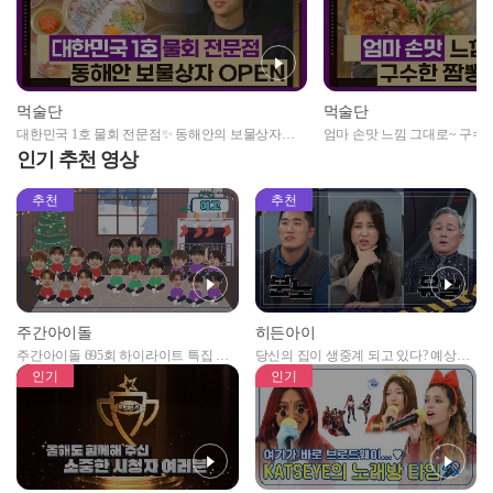
먹술단
먹술단
대한민국 1호 물회 전문점✨ 동해안의 보물상자
엄마 손맛 느낌 그대로~ 구수
OPEN!
인기 추천 영상
추천
추천
주간아이돌
히든아이
주간아이돌 695회 하이라이트 특집 남
당신의 집이 생중계 되고 있다? 예상치
자아이돌편 예고
못한 곳에서 일어나는 불법촬영 범죄!
인기
인기