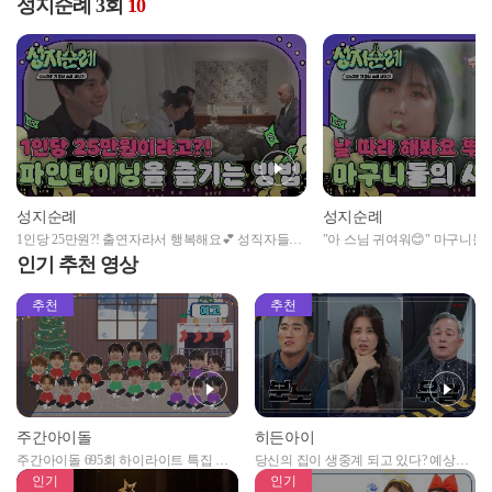
성지순례 3회
10
성지순례
성지순례
1인당 25만원?! 출연자라서 행복해요💕 성직자들이
"아 스님 귀여워😊" 마구니들
파인다이닝을 즐기는 방법😋
인기 추천 영상
추천
추천
주간아이돌
히든아이
주간아이돌 695회 하이라이트 특집 남
당신의 집이 생중계 되고 있다? 예상치
자아이돌편 예고
못한 곳에서 일어나는 불법촬영 범죄!
인기
인기