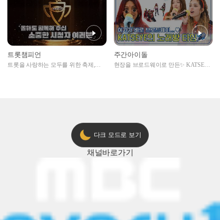
트롯챔피언
주간아이돌
트롯을 사랑하는 모두를 위한 축제,
현장을 브로드웨이로 만든✨ KATSEYE
2024 트롯챔피언 어워즈 l <트롯챔피언
의 노래방 타임🎤
> 55회 l 12월 19일 (목) 저녁 8시 MBC
ON 방송 [예고]
다크 모드로 보기
채널
바로가기