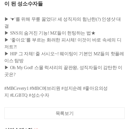
이 된 성소수자들
▶ ‘♥’를 위해 무릎 꿇었다! 세 성직자의 험난한(?) 인생샷 대
결
▶ SNS의 숨겨진 기능! MZ들이 헌팅하는 법★
▶ ‘좋아요’를 부르는 화려한 피사체! 이것이 바로 속세의 디
저트?!
▶ HIP 그 자체! 줄 서시오~! 웨이팅이 기본인 MZ들의 핫플레
이스 탐방
▶ Oh My God! 스몰 럭셔리의 끝판왕, 성직자들이 감탄한 이
곳은?
#MBCevery1 #MBC에브리원 #성지순례 #좋아요의성
지 #LGBTQ #성소수자
목록보기